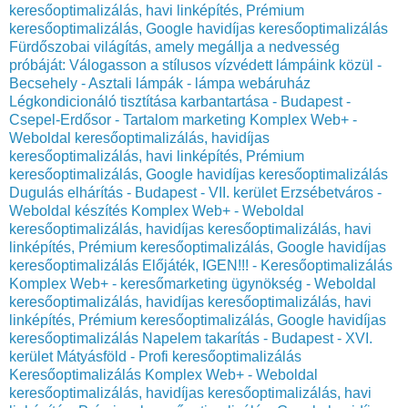
keresőoptimalizálás, havi linképítés, Prémium
keresőoptimalizálás, Google havidíjas keresőoptimalizálás
Fürdőszobai világítás, amely megállja a nedvesség
próbáját: Válogasson a stílusos vízvédett lámpáink közül -
Becsehely - Asztali lámpák - lámpa webáruház
Légkondicionáló tisztítása karbantartása - Budapest -
Csepel-Erdősor - Tartalom marketing Komplex Web+ -
Weboldal keresőoptimalizálás, havidíjas
keresőoptimalizálás, havi linképítés, Prémium
keresőoptimalizálás, Google havidíjas keresőoptimalizálás
Dugulás elhárítás - Budapest - VII. kerület Erzsébetváros -
Weboldal készítés Komplex Web+ - Weboldal
keresőoptimalizálás, havidíjas keresőoptimalizálás, havi
linképítés, Prémium keresőoptimalizálás, Google havidíjas
keresőoptimalizálás
Előjáték, IGEN!!! - Keresőoptimalizálás
Komplex Web+ - keresőmarketing ügynökség - Weboldal
keresőoptimalizálás, havidíjas keresőoptimalizálás, havi
linképítés, Prémium keresőoptimalizálás, Google havidíjas
keresőoptimalizálás
Napelem takarítás - Budapest - XVI.
kerület Mátyásföld - Profi keresőoptimalizálás
Keresőoptimalizálás Komplex Web+ - Weboldal
keresőoptimalizálás, havidíjas keresőoptimalizálás, havi