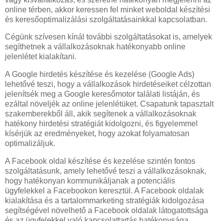
online térben, akkor keressen fel minket weboldal készítési
és keresőoptimalizálási szolgáltatásainkkal kapcsolatban.
Cégünk szívesen kínál további szolgáltatásokat is, amelyek
segíthetnek a vállalkozásoknak hatékonyabb online
jelenlétet kialakítani.
A Google hirdetés készítése és kezelése (Google Ads)
lehetővé teszi, hogy a vállalkozások hirdetéseiket célzottan
jelenítsék meg a Google keresőmotor találati listáján, és
ezáltal növeljék az online jelenlétüket. Csapatunk tapasztalt
szakemberekből áll, akik segítenek a vállalkozásoknak
hatékony hirdetési stratégiát kidolgozni, és figyelemmel
kísérjük az eredményeket, hogy azokat folyamatosan
optimalizáljuk.
A Facebook oldal készítése és kezelése szintén fontos
szolgáltatásunk, amely lehetővé teszi a vállalkozásoknak,
hogy hatékonyan kommunikáljanak a potenciális
ügyfelekkel a Facebookon keresztül. A Facebook oldalak
kialakítása és a tartalommarketing stratégiák kidolgozása
segítségével növelhető a Facebook oldalak látogatottsága
és az ügyfelekkel való kapcsolattartás hatékonysága.