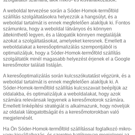
A weboldal tervezése során a Sóder-Homok-termőföld
szállítás szolgáltatásokra helyezzük a hangsúlyt, és a
weboldal tartalmát is ennek megfelelően alakítjuk ki. Fontos
számunkra, hogy a weboldal látványos és könnyen
áttekinthető legyen, és a látogatók könnyen megtalálják
azokat a szolgáltatásokat, amelyeket keresnek. Emellett a
weboldalakat a keresőoptimalizálás szempontjából is
optimalizáljuk, hogy a Sóder-Homok-termőföld szállítás
szolgáltatók minél magasabb helyezést érjenek el a Google
keresőmotor találati listáján.
A keresőoptimalizálás során kulcsszókutatást végzünk, és a
weboldal tartalmát is ennek megfelelően alakítjuk ki. A
Sóder-Homok-termőföld szállítás kulcsszavait beépítjük az
oldalakba, és optimalizáljuk a weboldalakat, hogy azok
számára relevánsak legyenek a keresőmotorok számára.
Emellett linképítési stratégiát is alkalmazunk, hogy növeljük
az oldalak látogatottságát és a keresőmotorokban való
megjelenését.
Ha Ön Sóder-Homok-termőföld szállítással foglalkozó mikro-
vagy kisvállalkozás, és szeretne hatékonyan megjelenni az