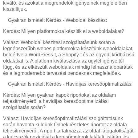
kiváló, és azokat a megrendelők igényeinek megfelelően
kiszállítjuk.
Gyakran Ismételt Kérdés - Weboldal készítés:
Kérdés: Milyen platformokra készítik el a weboldalakat?
Válasz: Weboldal készítési szolgáltatásunk során a
legnépszerűbb webes platformokra készítünk weboldalakat,
beleértve a WordPress-t, a Shopify-t és az egyedi kódbázisú
oldalakat is. A platform kiválasztása az ügyfél igényeitől
függ, és az elkészült weboldalak mindig felhasználóbarátak
és a legmodernebb tervezési trendeknek megfelelőek.
Gyakran Ismételt Kérdés - Havidíjas keresőoptimalizálás:
Kérdés: Milyen gyakran kapok riportokat az oldalam
teljesítményéről a havidíjas keresőoptimalizálási
szolgáltatás során?
Válasz: Havidíjas keresőoptimalizálási szolgáltatásunk
során havonta küldünk Önnek részletes riportot az oldala
teljesítményéről. A riport tartalmazza az oldal látogatottságát,
a kulcsszók pozícióját a keresőmotorok találati listáján, és