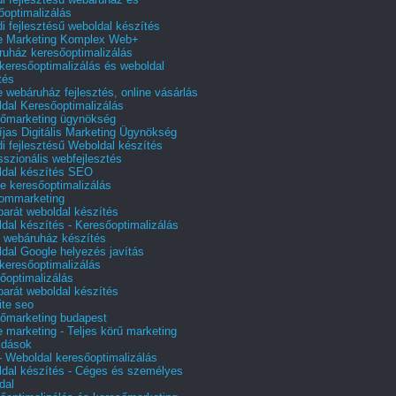
őoptimalizálás
i fejlesztésű weboldal készítés
e Marketing Komplex Web+
uház keresőoptimalizálás
 keresőoptimalizálás és weboldal
tés
e webáruház fejlesztés, online vásárlás
dal Keresőoptimalizálás
őmarketing ügynökség
íjas Digitális Marketing Ügynökség
i fejlesztésű Weboldal készítés
sszionális webfejlesztés
dal készítés SEO
e keresőoptimalizálás
lommarketing
barát weboldal készítés
dal készítés - Keresőoptimalizálás
 webáruház készítés
dal Google helyezés javítás
 keresőoptimalizálás
őoptimalizálás
barát weboldal készítés
te seo
őmarketing budapest
e marketing - Teljes körű marketing
ldások
 Weboldal keresőoptimalizálás
dal készítés - Céges és személyes
dal