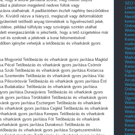
SEO Ü
ldául a plafonon megjelenő nedves foltok vagy
Linkm
ásra utalhatnak. A padlástérben észlelt napfény beszűrődése
keres
tőn. Kívülről nézve a hiányzó, meglazult vagy deformálódott
Havid
keres
lgyülemlett tetőfedő anyag törmelékek is figyelmeztető jelek.
Onlin
dése, például túlfolyás vagy szivárgás szintén utalhat
Webol
ett energiaszámlák is jelezhetik, hogy a tető szigetelése már
Keres
el és ezeknek a jeleknek a korai felismerésével
Keres
időben igénybe vehetjük a tetőbeázás és viharkárok gyors
marke
Havid
Webol
Marke
ása Mogyoród Tetőbeázás és viharkárok gyors javítása Maglód
Webol
ása Pécel Tetőbeázás és viharkárok gyors javítása Csömör
Keres
sa Szob Tetőbeázás és viharkárok gyors javítása Kistarcsa
Ügyn
Keres
ása Szentendre Tetőbeázás és viharkárok gyors javítása Vác
Arcul
sa Pilisvörösvár Tetőbeázás és viharkárok gyors javítása Érd
Webár
ása Budakalász Tetőbeázás és viharkárok gyors javítása
Onlin
yors javítása Dunaújváros Tetőbeázás és viharkárok gyors
Keres
ok gyors javítása Törökbálint Tetőbeázás és viharkárok gyors
Ügyn
Webol
károk gyors javítása Esztergom Tetőbeázás és viharkárok
keres
és viharkárok gyors javítása Cegléd Tetőbeázás és viharkárok
Webol
iharkárok gyors javítása Kerepes Tetőbeázás és viharkárok
marke
 viharkárok gyors javítása Fót Tetőbeázás és viharkárok
Webol
 viharkárok gyors javítása Dunakeszi Tetőbeázás és
Keres
Keres
etőbeázás és viharkárok gyors javítása Szigetszentmiklós
keres