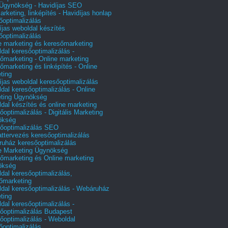
gynökség - Havidíjas SEO
arketing, linképítés - Havidíjas honlap
őoptimalizálás
íjas weboldal készítés
őoptimalizálás
e marketing és keresőmarketing
dal keresőoptimalizálás -
őmarketing - Online marketing
őmarketing és linképítés - Online
ting
íjas weboldal keresőoptimalizálás
dal keresőoptimalizálás - Online
ting Ügynökség
dal készítés és online marketing
őoptimalizálás - Digitális Marketing
ökség
őoptimalizálás SEO
attervezés keresőoptimalizálás
uház keresőoptimalizálás
e Marketing Ügynökség
őmarketing és Online marketing
ökség
dal keresőoptimalizálás,
őmarketing
dal keresőoptimalizálás - Webáruház
ting
dal keresőoptimalizálás -
őoptimalizálás Budapest
őoptimalizálás - Weboldal
őoptimalizálás