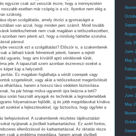
, és egyszer csak azt vesszük észre, hogy a mennyezeten
Novem
 rosszabb esetben már csöpög is a víz. Ilyenkor nem elég a
 van szükség.
Octob
tása olyan szolgáltatás, amely ötvözi a gyorsaságot a
Septe
isztában van azzal, hogy minden perc számít. Minél tovább
 károk keletkezhetnek nem csak magában a tetőszerkezetben,
Augus
ó azonban nem jelenti azt, hogy a minőség háttérbe szorulna.
tással párosul.
July 
énybe vesszük ezt a szolgáltatást? Először is, a szakemberek
June 
sak a látható károk felmérését jelenti, hanem a rejtett
rdul ugyanis, hogy ami kívülről apró sérülésnek tűnik,
May 2
éma jele. A tapasztalt szem azonban észreveszi ezeket a
es képet kap a helyzetről.
Febru
 javítás. Ez magában foglalhatja a sérült cserepek vagy
Janua
pontok szigetelését, vagy akár a tetőszerkezet megerősítését
ma elhárítása, hanem a hosszú távú védelem biztosítása.
Augus
ásnak, ha pár hónap múlva ugyanott újra beázna a tető?
June 
ítása során használt anyagok és technikák a legmodernebbek
ugyanis folyamatosan fejlődik, új és jobb megoldásokat kínálva
May 2
art ezekkel a fejlesztésekkel, így biztosítva, hogy ügyfelei a
Novem
tás befejezésével. A szakemberek részletes tájékoztatást
Octob
sokat nyújtanak a jövőbeli karbantartáshoz. Ez azért fontos,
ndszeres ellenőrzéssel és karbantartással. Az oktatás része
Septe
l nem csak a probléma megoldása, hanem annak jövőbeli