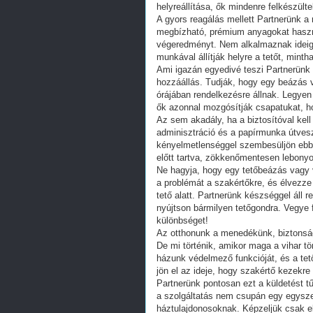
helyreállítása, ők mindenre felkészülte
A gyors reagálás mellett Partnerünk a
megbízható, prémium anyagokat használ
végeredményt. Nem alkalmaznak ideigl
munkával állítják helyre a tetőt, minth
Ami igazán egyedivé teszi Partnerünk 
hozzáállás. Tudják, hogy egy beázás v
órájában rendelkezésre állnak. Legyen
ők azonnal mozgósítják csapatukat, h
Az sem akadály, ha a biztosítóval kel
adminisztráció és a papírmunka útvesz
kényelmetlenséggel szembesüljön ebbe
előtt tartva, zökkenőmentesen lebonyolí
Ne hagyja, hogy egy tetőbeázás vagy 
a problémát a szakértőkre, és élvezze
tető alatt. Partnerünk készséggel áll
nyújtson bármilyen tetőgondra. Vegye 
különbséget!
Az otthonunk a menedékünk, biztonságu
De mi történik, amikor maga a vihar tö
házunk védelmező funkcióját, és a tető
jön el az ideje, hogy szakértő kezekr
Partnerünk pontosan ezt a küldetést tű
a szolgáltatás nem csupán egy egysze
háztulajdonosoknak. Képzeljük csak el 