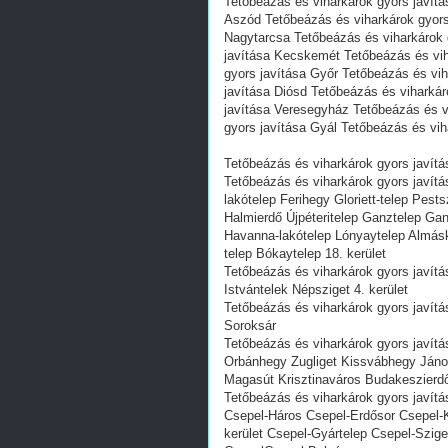
Tetőbeázás és viharkárok gyors javít
Aszód Tetőbeázás és viharkárok gyors
Nagytarcsa Tetőbeázás és viharkárok 
javítása Kecskemét Tetőbeázás és vih
gyors javítása Győr Tetőbeázás és vi
javítása Diósd Tetőbeázás és viharkár
javítása Veresegyház Tetőbeázás és v
gyors javítása Gyál Tetőbeázás és vih
Tetőbeázás és viharkárok gyors javítás
Tetőbeázás és viharkárok gyors javítá
lakótelep Ferihegy Gloriett-telep Pes
Halmierdő Újpéteritelep Ganztelep Gan
Havanna-lakótelep Lónyaytelep Almásk
telep Bókaytelep 18. kerület
Tetőbeázás és viharkárok gyors javít
Istvántelek Népsziget 4. kerület
Tetőbeázás és viharkárok gyors javítás
Soroksár
Tetőbeázás és viharkárok gyors javít
Orbánhegy Zugliget Kissvábhegy Ján
Magasút Krisztinaváros Budakeszierdő
Tetőbeázás és viharkárok gyors javítá
Csepel-Háros Csepel-Erdősor Csepel-
kerület Csepel-Gyártelep Csepel-Szige