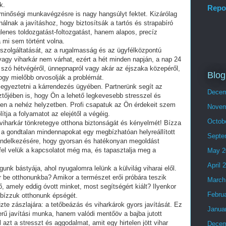
k.
Repo
 minőségi munkavégzésre is nagy hangsúlyt fektet. Kizárólag
nak a javításhoz, hogy biztosítsák a tartós és strapabíró
enes toldozgatást-foltozgatást, hanem alapos, precíz
a mi sem történt volna.
szolgáltatását, az a rugalmasság és az ügyfélközpontú
agy viharkár nem várhat, ezért a hét minden napján, a nap 24
 szó hétvégéről, ünnepnapról vagy akár az éjszaka közepéről,
Blog
ogy mielőbb orvosolják a problémát.
l egyeztetni a kárrendezés ügyében. Partnerünk segít az
Decem
tőjében is, hogy Ön a lehető legkevesebb stresszel és
n a nehéz helyzetben. Profi csapatuk az Ön érdekeit szem
Novem
tja a folyamatot az elejétől a végéig.
Octob
viharkár tönkretegye otthona biztonságát és kényelmét! Bízza
 a gondtalan mindennapokat egy megbízhatóan helyreállított
Septe
 rendelkezésére, hogy gyorsan és hatékonyan megoldást
fel velük a kapcsolatot még ma, és tapasztalja meg a
May 2
April 
nk bástyája, ahol nyugalomra lelünk a külvilág viharai elől.
r be otthonunkba? Amikor a természet erői próbára teszik
March
, amely eddig óvott minket, most segítségért kiált? Ilyenkor
Febru
e bízzuk otthonunk épségét.
zte zászlajára: a tetőbeázás és viharkárok gyors javítását. Ez
Janua
rű javítási munka, hanem valódi mentőöv a bajba jutott
azt a stresszt és aggodalmat, amit egy hirtelen jött vihar
Decem