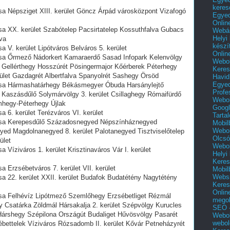
keres
sa Népsziget XIII. kerület Göncz Árpád városközpont Vizafogó
Egyed
Onlin
ása XX. kerület Szabótelep Pacsirtatelep Kossuthfalva Gubacs
Webár
Helyi
va
készí
a V. kerület Lipótváros Belváros 5. kerület
Onlin
tása Őrmező Nádorkert Kamaraerdő Sasad Infopark Kelenvölgy
Webol
 Gellérthegy Hosszúrét Pösingermajor Kőérberek Péterhegy
Keres
let Gazdagrét Albertfalva Spanyolrét Sashegy Örsöd
Havid
Egyed
tása Hármashatárhegy Békásmegyer Óbuda Harsánylejtő
Profe
Kaszásdűlő Solymárvölgy 3. kerület Csillaghegy Rómaifürdő
Webol
mhegy-Péterhegy Újlak
Googl
a 6. kerület Terézváros VI. kerület
Tarta
tása Kerepesdűlő Századosnegyed Népszínháznegyed
Mobil
Webol
d Magdolnanegyed 8. kerület Palotanegyed Tisztviselőtelep
Olcsó
ület
Webol
a Víziváros 1. kerület Krisztinaváros Vár I. kerület
Helyi
Keres
a Erzsébetváros 7. kerület VII. kerület
Mobil
Websi
sa 22. kerület XXII. kerület Budafok Budatétény Nagytétény
Keres
Onlin
ása Felhévíz Lipótmező Szemlőhegy Erzsébetliget Rézmál
mego
Csatárka Zöldmál Hársakalja 2. kerület Szépvölgy Kurucles
SEO -
Hárshegy Szépilona Országút Budaliget Hűvösvölgy Pasarét
Webol
webol
ébettelek Víziváros Rózsadomb II. kerület Kővár Petneházyrét