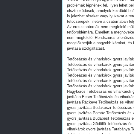
problémák lépnének fel. Ilyen lehet pé
elszíneződések, amelyek kezdődő beáz
is jelezhet réseket vagy lyukakat a te
tetőcserepek, illetve a csatornában fe
Az ereszcsatornák nem megfelelő műkö
tetőproblémára. Emellett a megnöveked
nem megfelelő. Rendszeres ellenőrzéss
megelőzhetjük a nagyobb károkat, és 
javítása szolgáltatást.
Tetőbeázás és viharkárok gyors javít
Tetőbeázás és viharkárok gyors javít
Tetőbeázás és viharkárok gyors javítá
Tetőbeázás és viharkárok gyors javít
Tetőbeázás és viharkárok gyors javítá
Tetőbeázás és viharkárok gyors javít
Nagykőrös Tetőbeázás és viharkárok g
javítása Ecser Tetőbeázás és viharkár
javítása Ráckeve Tetőbeázás és vihar
gyors javítása Budakeszi Tetőbeázás 
gyors javítása Pomáz Tetőbeázás és v
gyors javítása Budapest Tetőbeázás és
gyors javítása Gödöllő Tetőbeázás és
viharkárok gyors javítása Tatabánya T