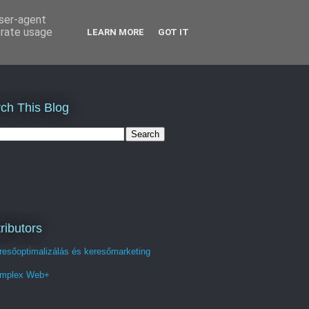
user-agent
erate usage
LEARN MORE
GOT IT
ch This Blog
ributors
resőoptimalizálás és keresőmarketing
mplex Web+