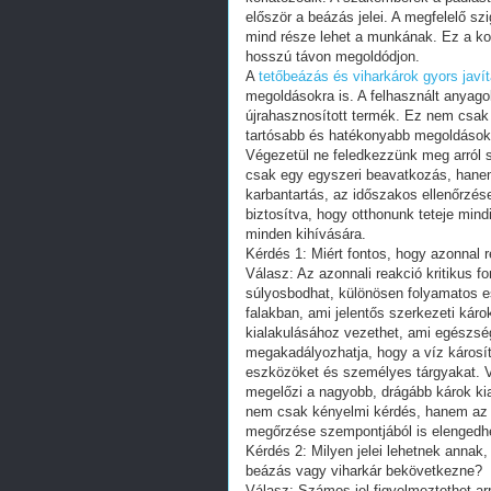
először a beázás jelei. A megfelelő szi
mind része lehet a munkának. Ez a ko
hosszú távon megoldódjon.
A
tetőbeázás és viharkárok gyors javí
megoldásokra is. A felhasznált anyago
újrahasznosított termék. Ez nem csak 
tartósabb és hatékonyabb megoldások
Végezetül ne feledkezzünk meg arról 
csak egy egyszeri beavatkozás, hanem
karbantartás, az időszakos ellenőrzés
biztosítva, hogy otthonunk teteje mind
minden kihívására.
Kérdés 1: Miért fontos, hogy azonnal 
Válasz: Az azonnali reakció kritikus f
súlyosbodhat, különösen folyamatos es
falakban, ami jelentős szerkezeti ká
kialakulásához vezethet, ami egészsé
megakadályozhatja, hogy a víz károsíts
eszközöket és személyes tárgyakat. Vé
megelőzi a nagyobb, drágább károk kia
nem csak kényelmi kérdés, hanem az 
megőrzése szempontjából is elengedhe
Kérdés 2: Milyen jelei lehetnek annak,
beázás vagy viharkár bekövetkezne?
Válasz: Számos jel figyelmeztethet arr