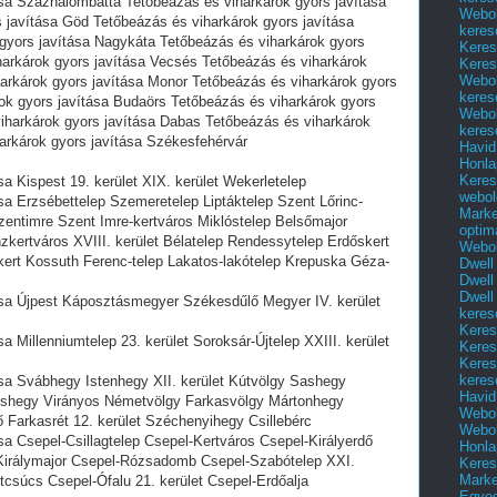
ása Százhalombatta Tetőbeázás és viharkárok gyors javítása
Webol
 javítása Göd Tetőbeázás és viharkárok gyors javítása
keres
gyors javítása Nagykáta Tetőbeázás és viharkárok gyors
Keres
arkárok gyors javítása Vecsés Tetőbeázás és viharkárok
Keres
Webol
harkárok gyors javítása Monor Tetőbeázás és viharkárok gyors
keres
ok gyors javítása Budaörs Tetőbeázás és viharkárok gyors
Webol
iharkárok gyors javítása Dabas Tetőbeázás és viharkárok
keres
arkárok gyors javítása Székesfehérvár
Havid
Honla
Keres
a Kispest 19. kerület XIX. kerület Wekerletelep
webol
sa Erzsébettelep Szemeretelep Liptáktelep Szent Lőrinc-
Marke
tszentimre Szent Imre-kertváros Miklóstelep Belsőmajor
optim
zkertváros XVIII. kerület Bélatelep Rendessytelep Erdőskert
Webol
ert Kossuth Ferenc-telep Lakatos-lakótelep Krepuska Géza-
Dwell
Dwell
Dwell
ása Újpest Káposztásmegyer Székesdűlő Megyer IV. kerület
keres
Keres
a Millenniumtelep 23. kerület Soroksár-Újtelep XXIII. kerület
Keres
Keres
keres
ása Svábhegy Istenhegy XII. kerület Kútvölgy Sashegy
Havid
oshegy Virányos Németvölgy Farkasvölgy Mártonhegy
Webol
 Farkasrét 12. kerület Széchenyihegy Csillebérc
Webol
sa Csepel-Csillagtelep Csepel-Kertváros Csepel-Királyerdő
Honla
Királymajor Csepel-Rózsadomb Csepel-Szabótelep XXI.
Keres
Mark
tcsúcs Csepel-Ófalu 21. kerület Csepel-Erdőalja
Egyed