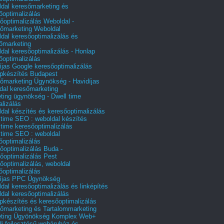
dal keresőmarketing és
őoptimalizálás
őoptimalizálás Weboldal -
őmarketing Weboldal
dal keresőoptimalizálás és
őmarketing
dal keresőoptimalizálás - Honlap
őoptimalizálás
íjas Google keresőoptimalizálás
pkészítés Budapest
őmarketing Ügynökség - Havidíjas
dal keresőmarketing
ting ügynökség - Dwell time
alizálás
dal készítés és keresőoptimalizálás
 time SEO : weboldal készítés
 time keresőoptimalizálás
 time SEO : weboldal
őoptimalizálás
őoptimalizálás Buda -
őoptimalizálás Pest
őoptimalizálás, weboldal
őoptimalizálás
íjas PPC Ügynökség
dal keresőoptimalizálás és linképítés
dal keresőoptimalizálás
pkészítés és keresőoptimalizálás
őmarketing és Tartalommarketing
eting Ügyönökség Komplex Web+
i fejlesztésű webáruház és