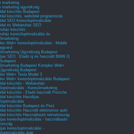
e marketing
e marketing ügynökség
dal készítés Budapest
dal készítés, weboldal programozás
dal SEO Keresőoptimalizálás
ldal és Webáruház SEO
uház készítés
uház keresőoptimalizálás és
őmarketing
ex Web+ keresőoptimalizálás - Mobile
agyarul
őmarketing Ügynökség Budapest
íjas SEO : Eladó új és használt BMW i3
Budapest
őmarketing Budapest Komplex Web+
Ügynökség Budapest
ex Web+ Tesla Model 3
ex Web+ keresőoptimalizálás Budapest
dal készítés - Webáruház
őoptimalizálás - Keresőmarketing
dal készítés - Eladó használt Porsche
dal készítés Havidíjas
őoptimalizálás
dal készítés Budapest és Pest
dal készítés Használt elektromos autó
dal készítés Használtautó németország
íjas keresőoptimalizálás - használtautó
tország
íjas keresőoptimalizálás -
őoptimalizálás árak