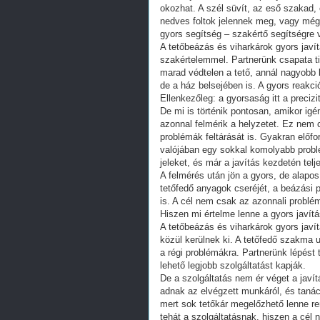
okozhat. A szél süvít, az eső szakad
nedves foltok jelennek meg, vagy még
gyors segítség – szakértő segítségre
A tetőbeázás és viharkárok gyors javí
szakértelemmel. Partnerünk csapata t
marad védtelen a tető, annál nagyobb
de a ház belsejében is. A gyors reakci
Ellenkezőleg: a gyorsaság itt a precizi
De mi is történik pontosan, amikor ig
azonnal felmérik a helyzetet. Ez nem c
problémák feltárását is. Gyakran előfo
valójában egy sokkal komolyabb probl
jeleket, és már a javítás kezdetén telj
A felmérés után jön a gyors, de alapos
tetőfedő anyagok cseréjét, a beázási 
is. A cél nem csak az azonnali problé
Hiszen mi értelme lenne a gyors javít
A tetőbeázás és viharkárok gyors jav
közül kerülnek ki. A tetőfedő szakma 
a régi problémákra. Partnerünk lépést t
lehető legjobb szolgáltatást kapják.
De a szolgáltatás nem ér véget a javí
adnak az elvégzett munkáról, és tanác
mert sok tetőkár megelőzhető lenne re
tehát a szolgáltatásnak, hiszen a cé