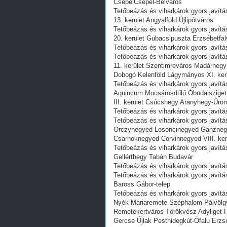
CsepelCsepel-Belváros
Tetőbeázás és viharkárok gyors javítá
13. kerület Angyalföld Újlipótváros
Tetőbeázás és viharkárok gyors javít
20. kerület Gubacsipuszta Erzsébetfal
Tetőbeázás és viharkárok gyors javítás
Tetőbeázás és viharkárok gyors javí
11. kerület Szentimreváros Madárhegy
Dobogó Kelenföld Lágymányos XI. kerü
Tetőbeázás és viharkárok gyors javí
Aquincum Mocsárosdűlő Óbudaisziget 
III. kerület Csúcshegy Aranyhegy-Ürö
Tetőbeázás és viharkárok gyors javítás
Tetőbeázás és viharkárok gyors javí
Orczynegyed Losoncinegyed Ganznegye
Csarnoknegyed Corvinnegyed VIII. ker
Tetőbeázás és viharkárok gyors javítás
Gellérthegy Tabán Budavár
Tetőbeázás és viharkárok gyors javítás
Tetőbeázás és viharkárok gyors javítá
Baross Gábor-telep
Tetőbeázás és viharkárok gyors javít
Nyék Máriaremete Széphalom Pálvölgy 
Remetekertváros Törökvész Adyliget 
Gercse Újlak Pesthidegkút-Ófalu Erzs