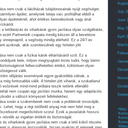
Augus
tása nem csak a lakóházak tulajdonosainak nyújt segítséget.
July 
bármilyen épület, amelynek teteje van, profitálhat ebből a
olyan épületeknél, ahol értékes berendezések vagy áruk
June 
ízkártól.
May 2
 a tetőbeázás és viharkárok gyors javítása olyan szolgáltatás,
 ezért Partnerünk csapata mindig készen áll a bevetésre.
April 
y ünnepnapról, a segítség mindig elérhető. Ez a 24/7-es
March
nt azoknak, akik szembesülnek egy hirtelen jött
Febru
ása nem csak a fizikai károk elhárításáról szól. Ez a
 Gondoljunk bele, milyen megnyugtató érzés tudni, hogy bármi
Janua
a biztonságérzet felbecsülhetetlen értékű, különösen olyan
Decem
sőségessé válik.
xtrém időjárási események egyre gyakoribbá válnak, a
Novem
 még fontosabbá válik. A hirtelen jött viharok, a szokatlanul
 esőzések mind-mind próbára teszik tetőink ellenálló
Octob
 tehát nem csupán egy javítási munka, hanem egy adaptációs
Septe
azkodni a változó környezeti feltételekhez.
ítása során a szakemberek nem csak a problémát orvosolják,
k. Lehet, hogy a régi tetőfedő anyag már nem felel meg a
Helyi
szerkezet megerősítésre szorul. Ezek a javaslatok hosszú
Keres
 növelik az ingatlan értékét és biztonságát.
Keres
Keres
 és viharkárok gyors javítása nem csak a tető külső részére
Webol
ret is alaposan átvizsgálják, hiszen gyakran itt jelennek meg