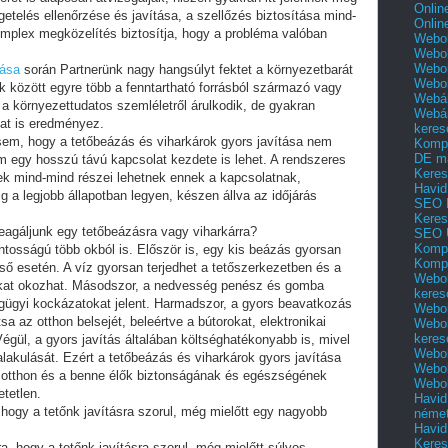
Onlin
getelés ellenőrzése és javítása, a szellőzés biztosítása mind-
Onlin
mplex megközelítés biztosítja, hogy a probléma valóban
Webol
Webol
Webol
tása
során Partnerünk nagy hangsúlyt fektet a környezetbarát
Webo
k között egyre több a fenntartható forrásból származó vagy
Webár
a környezettudatos szemléletről árulkodik, de gyakran
Webár
at is eredményez.
keres
sem, hogy a tetőbeázás és viharkárok gyors javítása nem
Kompl
DE m
 egy hosszú távú kapcsolat kezdete is lehet. A rendszeres
Keres
ek mind-mind részei lehetnek ennek a kapcsolatnak,
Havid
ig a legjobb állapotban legyen, készen állva az időjárás
SEO 
Keres
reagáljunk egy tetőbeázásra vagy viharkárra?
SEO 
Kompl
ontosságú több okból is. Először is, egy kis beázás gyorsan
Kompl
ő esetén. A víz gyorsan terjedhet a tetőszerkezetben és a
Webol
rokat okozhat. Másodszor, a nedvesség penész és gomba
keres
gügyi kockázatokat jelent. Harmadszor, a gyors beavatkozás
Webol
a az otthon belsejét, beleértve a bútorokat, elektronikai
Webol
keres
gül, a gyors javítás általában költséghatékonyabb is, mivel
Webol
lakulását. Ezért a tetőbeázás és viharkárok gyors javítása
Webol
otthon és a benne élők biztonságának és egészségének
Webol
tetlen.
Havid
 hogy a tetőnk javításra szorul, még mielőtt egy nagyobb
néme
Havid
Keres
a, hogy a tetőnk javításra szorul, még mielőtt súlyos