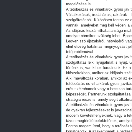
megelőzése is.
A tetőbeázás és viharkárok gyors javí
Vállalkozások, irodaházak, raktárak – 
szolgáltatásból. Különösen fontos ez 
vannak, amelyeket meg kell védeni a v
Az időjárás kiszámíthatatlansága miatt
amelyre bármikor szükség lehet. Éppen
Legyen szó éjszakáról, hétvégéről vag
elérhetőség hatalmas megnyugvást jele
tetőproblémával.
A tetőbeázás és viharkárok gyors javít
szolgáltatás lelki nyugalmat is nyújt.
történik is, van kihez fordulnunk. Ez 
időszakokban, amikor az időjárás szél
A klímaváltozás korában, amikor az e
tetőbeázás és viharkárok gyors javítása
erős szélrohamok vagy a hosszan tartó
képességét. Partnerünk szolgáltatása
stratégia része is, amely segít alkalm
A tetőbeázás és viharkárok gyors jav
de gyakran fejlesztéseket is javasolna
modern követelményeknek, vagy a tető
távon megtérülő befektetések, amelyek
Fontos megemlíteni, hogy a tetőbeázás
korlátozódik. A szakemberek a padláste