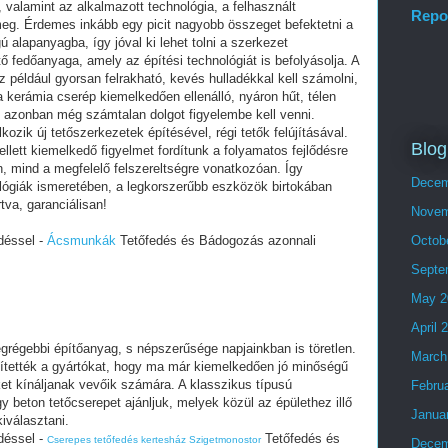
, valamint az alkalmazott technológia, a felhasznált
Repo
eg. Érdemes inkább egy picit nagyobb összeget befektetni a
alapanyagba, így jóval ki lehet tolni a szerkezet
ő fedőanyaga, amely az építési technológiát is befolyásolja. A
 például gyorsan felrakható, kevés hulladékkal kell számolni,
 a kerámia cserép kiemelkedően ellenálló, nyáron hűt, télen
tt azonban még számtalan dolgot figyelembe kell venni.
ozik új tetőszerkezetek építésével, régi tetők felújításával.
Blog
lett kiemelkedő figyelmet fordítunk a folyamatos fejlődésre
n, mind a megfelelő felszereltségre vonatkozóan. Így
Decem
lógiák ismeretében, a legkorszerűbb eszközök birtokában
rtva, garanciálisan!
Novem
déssel -
Ácsmunkák
Tetőfedés és Bádogozás azonnali
Octob
Septe
May 2
April 
régebbi építőanyag, s népszerűsége napjainkban is töretlen.
March
ítették a gyártókat, hogy ma már kiemelkedően jó minőségű
eket kínáljanak vevőik számára. A klasszikus típusú
Febru
 beton tetőcserepet ajánljuk, melyek közül az épülethez illő
Janua
iválasztani.
déssel -
Tetőfedés és
Cserepes tetőfedés kertesház Szigetmonostor
Decem