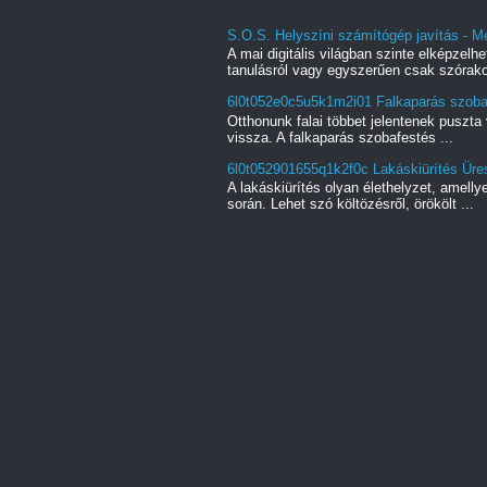
S.O.S. Helyszíni számítógép javítás - M
A mai digitális világban szinte elképzel
tanulásról vagy egyszerűen csak szórako
6l0t052e0c5u5k1m2i01 Falkaparás szobaf
Otthonunk falai többet jelentenek puszta 
vissza. A falkaparás szobafestés ...
6l0t052901655q1k2f0c Lakáskiürítés Üres
A lakáskiürítés olyan élethelyzet, amell
során. Lehet szó költözésről, örökölt ...