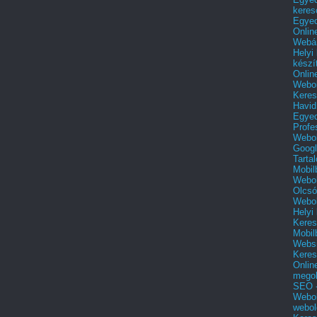
keres
Egyed
Onlin
Webár
Helyi
készí
Onlin
Webol
Keres
Havid
Egyed
Profe
Webol
Googl
Tarta
Mobil
Webol
Olcsó
Webol
Helyi
Keres
Mobil
Websi
Keres
Onlin
mego
SEO -
Webol
webol