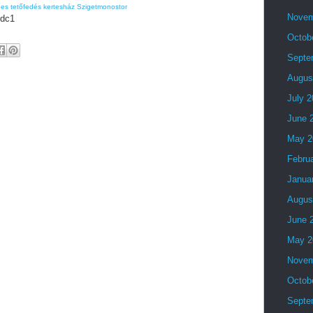
es tetőfedés kertesház Szigetmonostor
Novem
dc1
Octob
Septe
Augus
July 
June 
May 2
Febru
Janua
Augus
June 
May 2
Novem
Octob
Septe