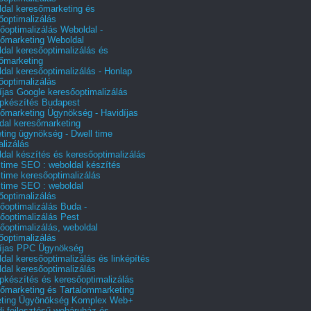
dal keresőmarketing és
őoptimalizálás
őoptimalizálás Weboldal -
őmarketing Weboldal
dal keresőoptimalizálás és
őmarketing
dal keresőoptimalizálás - Honlap
őoptimalizálás
íjas Google keresőoptimalizálás
pkészítés Budapest
őmarketing Ügynökség - Havidíjas
dal keresőmarketing
ting ügynökség - Dwell time
alizálás
dal készítés és keresőoptimalizálás
 time SEO : weboldal készítés
 time keresőoptimalizálás
 time SEO : weboldal
őoptimalizálás
őoptimalizálás Buda -
őoptimalizálás Pest
őoptimalizálás, weboldal
őoptimalizálás
íjas PPC Ügynökség
dal keresőoptimalizálás és linképítés
dal keresőoptimalizálás
pkészítés és keresőoptimalizálás
őmarketing és Tartalommarketing
eting Ügyönökség Komplex Web+
i fejlesztésű webáruház és