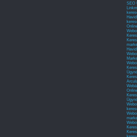
SEO Ü
Linkm
keres
Havid
keres
Onlin
Webol
Keres
Keres
marke
Havid
Webol
Marke
Webol
Keres
Ügyn
Keres
Arcul
Webár
Onlin
Keres
Ügyn
Webol
keres
Webol
marke
Webol
Keres
Keres
keres