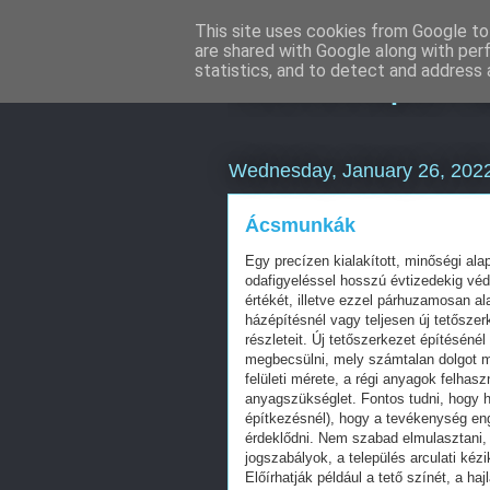
This site uses cookies from Google to 
are shared with Google along with per
Keresőoptimal
statistics, and to detect and address 
Wednesday, January 26, 202
Ácsmunkák
Egy precízen kialakított, minőségi ala
odafigyeléssel hosszú évtizedekig védi
értékét, illetve ezzel párhuzamosan al
házépítésnél vagy teljesen új tetőszer
részleteit. Új tetőszerkezet építésénél
megbecsülni, mely számtalan dolgot m
felületi mérete, a régi anyagok felhaszn
anyagszükséglet. Fontos tudni, hogy ha
építkezésnél), hogy a tevékenység eng
érdeklődni. Nem szabad elmulasztani, i
jogszabályok, a település arculati k
Előírhatják például a tető színét, a h