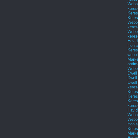
Webol
keres
Keres
Keres
Webol
keres
Webol
keres
Havid
Honla
Keres
webol
Marke
optim
Webol
Dwell
Dwell
Dwell
keres
Keres
Keres
Keres
keres
Havid
Webol
Webol
Honla
Keres
Mark
Egyed