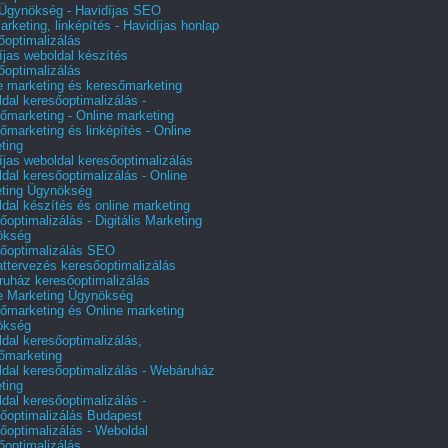
gynökség - Havidíjas SEO
arketing, linképítés - Havidíjas honlap
őoptimalizálás
íjas weboldal készítés
őoptimalizálás
e marketing és keresőmarketing
dal keresőoptimalizálás -
őmarketing - Online marketing
őmarketing és linképítés - Online
ting
íjas weboldal keresőoptimalizálás
dal keresőoptimalizálás - Online
ting Ügynökség
dal készítés és online marketing
őoptimalizálás - Digitális Marketing
ökség
őoptimalizálás SEO
attervezés keresőoptimalizálás
uház keresőoptimalizálás
e Marketing Ügynökség
őmarketing és Online marketing
ökség
dal keresőoptimalizálás,
őmarketing
dal keresőoptimalizálás - Webáruház
ting
dal keresőoptimalizálás -
őoptimalizálás Budapest
őoptimalizálás - Weboldal
őoptimalizálás