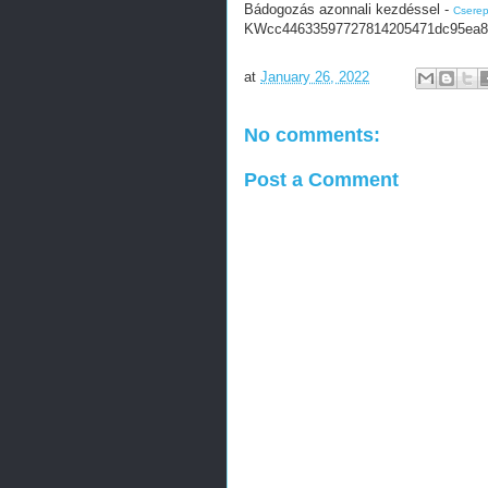
Bádogozás azonnali kezdéssel -
Cserep
KWcc44633597727814205471dc95ea8
at
January 26, 2022
No comments:
Post a Comment