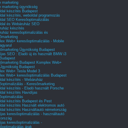
e marketing
e marketing ügynökség
dal készítés Budapest
dal készítés, weboldal programozás
dal SEO Keresőoptimalizálás
ldal és Webáruház SEO
uház készítés
uház keresőoptimalizálás és
őmarketing
ex Web+ keresőoptimalizálás - Mobile
agyarul
őmarketing Ügynökség Budapest
íjas SEO : Eladó új és használt BMW i3
Budapest
őmarketing Budapest Komplex Web+
Ügynökség Budapest
ex Web+ Tesla Model 3
ex Web+ keresőoptimalizálás Budapest
dal készítés - Webáruház
őoptimalizálás - Keresőmarketing
dal készítés - Eladó használt Porsche
dal készítés Havidíjas
őoptimalizálás
dal készítés Budapest és Pest
dal készítés Használt elektromos autó
dal készítés Használtautó németország
íjas keresőoptimalizálás - használtautó
tország
íjas keresőoptimalizálás -
őoptimalizálás árak