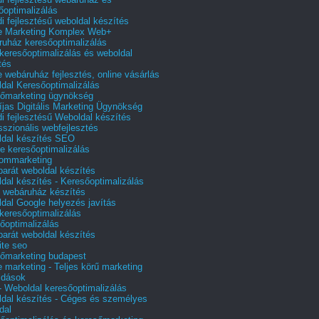
őoptimalizálás
i fejlesztésű weboldal készítés
e Marketing Komplex Web+
uház keresőoptimalizálás
 keresőoptimalizálás és weboldal
tés
e webáruház fejlesztés, online vásárlás
dal Keresőoptimalizálás
őmarketing ügynökség
íjas Digitális Marketing Ügynökség
i fejlesztésű Weboldal készítés
sszionális webfejlesztés
dal készítés SEO
e keresőoptimalizálás
lommarketing
barát weboldal készítés
dal készítés - Keresőoptimalizálás
 webáruház készítés
dal Google helyezés javítás
 keresőoptimalizálás
őoptimalizálás
barát weboldal készítés
te seo
őmarketing budapest
e marketing - Teljes körű marketing
ldások
 Weboldal keresőoptimalizálás
dal készítés - Céges és személyes
dal