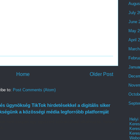
Augus
July 
June 
May 2
April 
March
Febru
Janua
Home
Older Post
Decem
Novem
ibe to:
Post Comments (Atom)
Octob
Septe
és ügynökség TikTok hirdetésekkel a digitális siker
ségünk a közösségi média legforróbb platformját
Helyi
ok már nem csupán egy egyszerű szórakoztató alkalmazás, hanem
Keres
a...
Keres
Keres
Webol