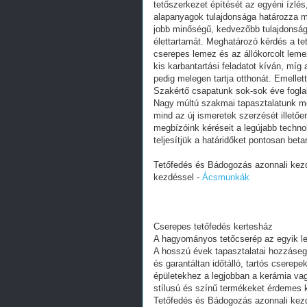
tetőszerkezet építését az egyéni ízlés
alapanyagok tulajdonsága határozza m
jobb minőségű, kedvezőbb tulajdonságú 
élettartamát. Meghatározó kérdés a tet
cserepes lemez és az állókorcolt lemez
kis karbantartási feladatot kíván, míg
pedig melegen tartja otthonát. Emelle
Szakértő csapatunk sok-sok éve foglalk
Nagy múltú szakmai tapasztalatunk mel
mind az új ismeretek szerzését illetőe
megbízóink kéréseit a legújabb techno
teljesítjük a határidőket pontosan beta
Tetőfedés és Bádogozás azonnali kez
kezdéssel -
Ácsmunkák
Cserepes tetőfedés kertesház
A hagyományos tetőcserép az egyik leg
A hosszú évek tapasztalatai hozzáseg
és garantáltan időtálló, tartós cserep
épületekhez a legjobban a kerámia vagy
stílusú és színű termékeket érdemes k
Tetőfedés és Bádogozás azonnali kez