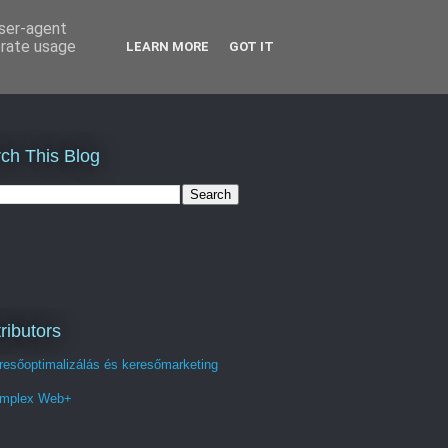
user-agent
erate usage
LEARN MORE
GOT IT
ch This Blog
ributors
resőoptimalizálás és keresőmarketing
mplex Web+