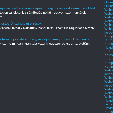
Onlin
Onlin
eghibásodott a számítógépe? Itt a gyors és szakszerű megoldás!
Webol
hetetlen az életünk számítógép nélkül. Legyen szó munkáról,
Webol
z...
Webol
Webo
estés Új színek, új érzések
Webár
védőfelületnél - életterünk hangulatát, személyiségünket tükrözik
Webár
keres
Kompl
 terek, új kezdetek: hogyan váljunk meg otthonunk tárgyaitól
DE m
yel szinte mindannyian találkozunk egyszer-egyszer az életünk
Keres
Havid
SEO 
Keres
SEO 
Kompl
Kompl
Webol
keres
Webol
Webol
keres
Webol
Webol
Webol
Havid
néme
Havid
Keres