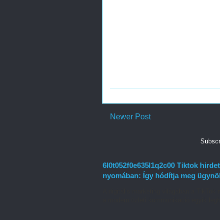
Newer Post
Subscr
6l0t052f0e635l1q2c00 Tiktok hirdet
nyomában: Így hódítja meg ügynök
A digitális marketing világában a TikT
a modern üzleti kommunikáció egyik legh