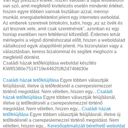
Van egy presztízs értéke, hiszen valóban a saját felületedről
van szó, amit megfelelő kivitelezés esetén mindenki értékel,
hiszen egyre többen vannak tisztában azzal, mennyi
munkát, energiabefektetést jelent egy internetes weboldal.
Az emberek szeretnek birtokolni, tudni, hogy „ez az övék és
azt tesznek vele, amit csak szeretnének", azonban ez egy
honlap esetében nem feltétlenül kifizetődő. Érdemes tehát
mérlegelni a végső döntéshozatal előtt, hiszen a weboldalad
vállalkozod egyik alappillérét jelenti. Ha bizonytalan vagy a
választásban, keress bizalommal és segítek meghozni a
megfelelő döntést.
Családi házak tetőfelújítása weboldal készítés
KW85380e7514719e4462f1f62d74bfd30e
Családi házak tetőfelújítása
Egyre többen választják
felújításnál, illetve új tetőfedésnél a cserepeslemezzel
történő megoldást. Nem véletlen, hiszen egy...
Családi
házak tetőfelújítása
Egyre többen választják felújításnál,
illetve új tetőfedésnél a cserepeslemezzel történő
megoldást. Nem véletlen, hiszen egy...
Családi házak
tetőfelújítása
Egyre többen választják felújításnál, illetve új
tetőfedésnél a cserepeslemezzel történő megoldást. Nem
véletlen, hiszen egy...
Keresőoptimalizált bérelhető weboldal