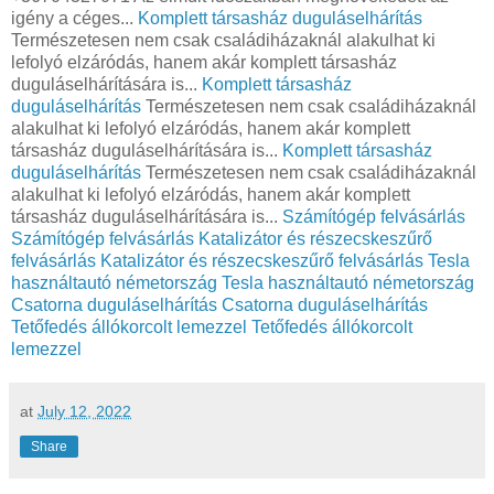
igény a céges...
Komplett társasház duguláselhárítás
Természetesen nem csak családiházaknál alakulhat ki
lefolyó elzáródás, hanem akár komplett társasház
duguláselhárítására is...
Komplett társasház
duguláselhárítás
Természetesen nem csak családiházaknál
alakulhat ki lefolyó elzáródás, hanem akár komplett
társasház duguláselhárítására is...
Komplett társasház
duguláselhárítás
Természetesen nem csak családiházaknál
alakulhat ki lefolyó elzáródás, hanem akár komplett
társasház duguláselhárítására is...
Számítógép felvásárlás
Számítógép felvásárlás
Katalizátor és részecskeszűrő
felvásárlás
Katalizátor és részecskeszűrő felvásárlás
Tesla
használtautó németország
Tesla használtautó németország
Csatorna duguláselhárítás
Csatorna duguláselhárítás
Tetőfedés állókorcolt lemezzel
Tetőfedés állókorcolt
lemezzel
at
July 12, 2022
Share