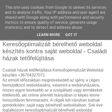
This site uses cookies from Google to deliver its services
Keresőoptimalizálás : klíma
and to analyze traffic. Your IP address and user-agent are
shared with Google along with performance and security
metrics to ensure quality of service, generate usage
statistics, and to detect and address abuse.
▼
LEARN MORE
GOT IT
Tuesday, July 12, 2022
Keresőoptimalizált bérelhető weboldal
készítés kontra saját weboldal - Családi
házak tetőfelújítása
Családi házak tetőfelújítása Keresőoptimalizált Weboldal
készítés +36704327071
Az elmúlt időszakban megnövekedett az igény a céges
bemutatkozó weboldalakra, valamint a webáruházakra,
hiszen egyre kevesebb az a szolgáltató vagy termékeket
értékesítő, aki online jelenlét hiányában is képes lenne
hosszútávon fennmaradni. A cégek két irányban tudnak
gondolkodni: saját vagy bérelhető weboldalban. Sok éve
foglalkozom keresőoptimalizált bérelhető weboldal