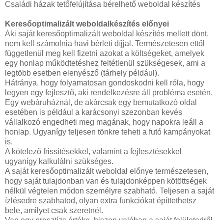
Családi házak tetőfelújítása bérelhető weboldal készítés
Keresőoptimalizált weboldalkészítés előnyei
Aki saját keresőoptimalizált weboldal készítés mellett dönt,
nem kell számolnia havi bérleti díjjal. Természetesen ettől
függetlenül meg kell fizetni azokat a költségeket, amelyek
egy honlap működtetéshez feltétlenül szükségesek, ami a
legtöbb esetben elenyésző (tárhely például).
Hátránya, hogy folyamatosan gondoskodni kell róla, hogy
legyen egy fejlesztő, aki rendelkezésre áll probléma esetén.
Egy webáruháznál, de akárcsak egy bemutatkozó oldal
esetében is például a karácsonyi szezonban kevés
vállalkozó engedheti meg magának, hogy napokra leáll a
honlap. Ugyanígy teljesen tönkre teheti a futó kampányokat
is.
A kötelező frissítésekkel, valamint a fejlesztésekkel
ugyanígy kalkulálni szükséges.
A saját keresőoptimalizált weboldal előnye természetesen,
hogy saját tulajdonban van és tulajdonképpen kötöttségek
nélkül végtelen módon személyre szabható. Teljesen a saját
ízlésedre szabhatod, olyan extra funkciókat építtethetsz
bele, amilyet csak szeretnél.