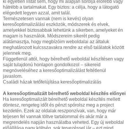
ki egyetlen listát sem, hogy mi alapján sorolja előrébb vagy
hátrébb a tartalmakat. Egy biztos: a célja, hogy a látogató
elégedett legyen azzal, amit talál.
Természetesen vannak (nem is kevés) olyan
keresőoptimalizálási eszközök, módszerek és elvek,
amelyekkel biztosabbak lehetünk a sikerben, amelyeket én
magam is használok. Módszereim sikerét pedig
alátámasztja, hogy megbízóim weboldalai az általuk
meghatározott kulcsszavakra rendre az első találatok között
jelennek meg.
Függetlenül attól, hogy bérelhető weboldal készítésen vagy
saját tulajdonú honlapon gondolkozol – sikereid
megnöveléséhez a keresőoptimalizálást feltétlenül
javaslom.
Családi házak tetőfelújítása keresőoptimalizálás
A keresőoptimalizált bérelhető weboldal készítés előnyei
Ha keresőoptimalizált bérelhető weboldal készítés mellett
döntesz, rengeteg időt és pénzt spórolsz meg a project
kezdetén. Ezek az oldalak reszponzívak, van, hogy már
teljesen fel vannak töltve tartalommal és akár már a
megrendelés napján használatba veheted. Egy új weboldal
előállítása nagy költség, sok tervezéssel jár – ezt mind