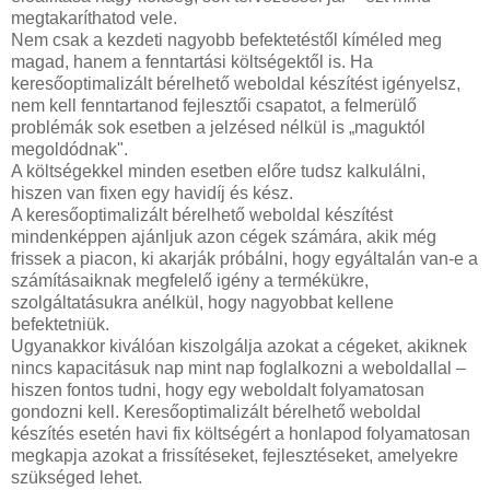
megtakaríthatod vele.
Nem csak a kezdeti nagyobb befektetéstől kíméled meg
magad, hanem a fenntartási költségektől is. Ha
keresőoptimalizált bérelhető weboldal készítést igényelsz,
nem kell fenntartanod fejlesztői csapatot, a felmerülő
problémák sok esetben a jelzésed nélkül is „maguktól
megoldódnak".
A költségekkel minden esetben előre tudsz kalkulálni,
hiszen van fixen egy havidíj és kész.
A keresőoptimalizált bérelhető weboldal készítést
mindenképpen ajánljuk azon cégek számára, akik még
frissek a piacon, ki akarják próbálni, hogy egyáltalán van-e a
számításaiknak megfelelő igény a termékükre,
szolgáltatásukra anélkül, hogy nagyobbat kellene
befektetniük.
Ugyanakkor kiválóan kiszolgálja azokat a cégeket, akiknek
nincs kapacitásuk nap mint nap foglalkozni a weboldallal –
hiszen fontos tudni, hogy egy weboldalt folyamatosan
gondozni kell. Keresőoptimalizált bérelhető weboldal
készítés esetén havi fix költségért a honlapod folyamatosan
megkapja azokat a frissítéseket, fejlesztéseket, amelyekre
szükséged lehet.