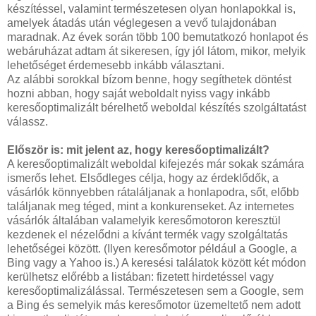
készítéssel, valamint természetesen olyan honlapokkal is,
amelyek átadás után véglegesen a vevő tulajdonában
maradnak. Az évek során több 100 bemutatkozó honlapot és
webáruházat adtam át sikeresen, így jól látom, mikor, melyik
lehetőséget érdemesebb inkább választani.
Az alábbi sorokkal bízom benne, hogy segíthetek döntést
hozni abban, hogy saját weboldalt nyiss vagy inkább
keresőoptimalizált bérelhető weboldal készítés szolgáltatást
válassz.
Először is: mit jelent az, hogy keresőoptimalizált?
A keresőoptimalizált weboldal kifejezés már sokak számára
ismerős lehet. Elsődleges célja, hogy az érdeklődők, a
vásárlók könnyebben rátaláljanak a honlapodra, sőt, előbb
találjanak meg téged, mint a konkurenseket. Az internetes
vásárlók általában valamelyik keresőmotoron keresztül
kezdenek el nézelődni a kívánt termék vagy szolgáltatás
lehetőségei között. (Ilyen keresőmotor például a Google, a
Bing vagy a Yahoo is.) A keresési találatok között két módon
kerülhetsz előrébb a listában: fizetett hirdetéssel vagy
keresőoptimalizálással. Természetesen sem a Google, sem
a Bing és semelyik más keresőmotor üzemeltető nem adott