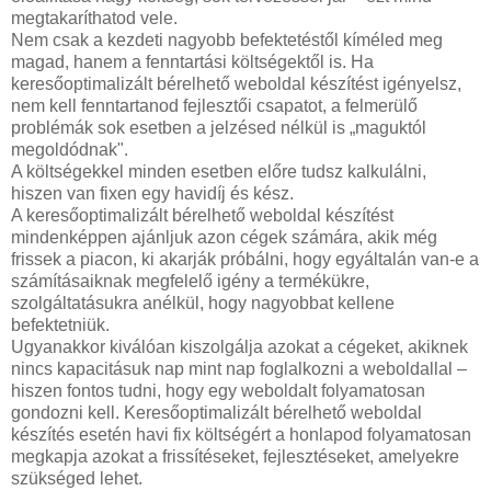
megtakaríthatod vele.
Nem csak a kezdeti nagyobb befektetéstől kíméled meg
magad, hanem a fenntartási költségektől is. Ha
keresőoptimalizált bérelhető weboldal készítést igényelsz,
nem kell fenntartanod fejlesztői csapatot, a felmerülő
problémák sok esetben a jelzésed nélkül is „maguktól
megoldódnak".
A költségekkel minden esetben előre tudsz kalkulálni,
hiszen van fixen egy havidíj és kész.
A keresőoptimalizált bérelhető weboldal készítést
mindenképpen ajánljuk azon cégek számára, akik még
frissek a piacon, ki akarják próbálni, hogy egyáltalán van-e a
számításaiknak megfelelő igény a termékükre,
szolgáltatásukra anélkül, hogy nagyobbat kellene
befektetniük.
Ugyanakkor kiválóan kiszolgálja azokat a cégeket, akiknek
nincs kapacitásuk nap mint nap foglalkozni a weboldallal –
hiszen fontos tudni, hogy egy weboldalt folyamatosan
gondozni kell. Keresőoptimalizált bérelhető weboldal
készítés esetén havi fix költségért a honlapod folyamatosan
megkapja azokat a frissítéseket, fejlesztéseket, amelyekre
szükséged lehet.