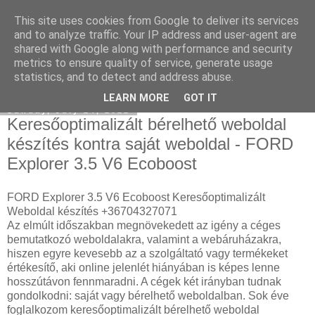
This site uses cookies from Google to deliver its services
Keresőoptimalizálás : klíma
and to analyze traffic. Your IP address and user-agent are
shared with Google along with performance and security
metrics to ensure quality of service, generate usage
statistics, and to detect and address abuse.
▼
LEARN MORE
GOT IT
Sunday, July 24, 2022
Keresőoptimalizált bérelhető weboldal
készítés kontra saját weboldal - FORD
Explorer 3.5 V6 Ecoboost
FORD Explorer 3.5 V6 Ecoboost Keresőoptimalizált
Weboldal készítés +36704327071
Az elmúlt időszakban megnövekedett az igény a céges
bemutatkozó weboldalakra, valamint a webáruházakra,
hiszen egyre kevesebb az a szolgáltató vagy termékeket
értékesítő, aki online jelenlét hiányában is képes lenne
hosszútávon fennmaradni. A cégek két irányban tudnak
gondolkodni: saját vagy bérelhető weboldalban. Sok éve
foglalkozom keresőoptimalizált bérelhető weboldal