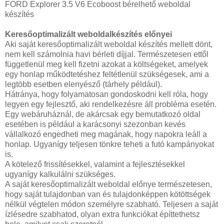
FORD Explorer 3.5 V6 Ecoboost bérelhető weboldal
készítés
Keresőoptimalizált weboldalkészítés előnyei
Aki saját keresőoptimalizált weboldal készítés mellett dönt,
nem kell számolnia havi bérleti díjjal. Természetesen ettől
függetlenül meg kell fizetni azokat a költségeket, amelyek
egy honlap működtetéshez feltétlenül szükségesek, ami a
legtöbb esetben elenyésző (tárhely például).
Hátránya, hogy folyamatosan gondoskodni kell róla, hogy
legyen egy fejlesztő, aki rendelkezésre áll probléma esetén.
Egy webáruháznál, de akárcsak egy bemutatkozó oldal
esetében is például a karácsonyi szezonban kevés
vállalkozó engedheti meg magának, hogy napokra leáll a
honlap. Ugyanígy teljesen tönkre teheti a futó kampányokat
is.
A kötelező frissítésekkel, valamint a fejlesztésekkel
ugyanígy kalkulálni szükséges.
A saját keresőoptimalizált weboldal előnye természetesen,
hogy saját tulajdonban van és tulajdonképpen kötöttségek
nélkül végtelen módon személyre szabható. Teljesen a saját
ízlésedre szabhatod, olyan extra funkciókat építtethetsz