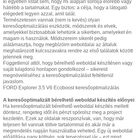
ki egyetlen listát sem, hogy mi alapján sorolja előrébb vagy
hátrébb a tartalmakat. Egy biztos: a célja, hogy a látogató
elégedett legyen azzal, amit talál.
Természetesen vannak (nem is kevés) olyan
keresőoptimalizálási eszközök, módszerek és elvek,
amelyekkel biztosabbak lehetünk a sikerben, amelyeket én
magam is használok. Módszereim sikerét pedig
alátámasztja, hogy megbízóim weboldalai az általuk
meghatározott kulcsszavakra rendre az első találatok között
jelennek meg.
Függetlenül attól, hogy bérelhető weboldal készítésen vagy
saját tulajdonú honlapon gondolkozol – sikereid
megnöveléséhez a keresőoptimalizálást feltétlenül
javaslom.
FORD Explorer 3.5 V6 Ecoboost keresőoptimalizálás
A keresőoptimalizált bérelhető weboldal készítés előnyei
Ha keresőoptimalizált bérelhető weboldal készítés mellett
döntesz, rengeteg időt és pénzt spórolsz meg a project
kezdetén. Ezek az oldalak reszponzívak, van, hogy már
teljesen fel vannak töltve tartalommal és akár már a
megrendelés napján használatba veheted. Egy új weboldal
előállítása nagy költség, sok tervezéssel jár – ezt mind