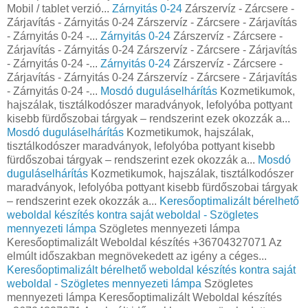
Mobil / tablet verzió...
Zárnyitás 0-24
Zárszervíz - Zárcsere -
Zárjavítás - Zárnyitás 0-24 Zárszervíz - Zárcsere - Zárjavítás
- Zárnyitás 0-24 -...
Zárnyitás 0-24
Zárszervíz - Zárcsere -
Zárjavítás - Zárnyitás 0-24 Zárszervíz - Zárcsere - Zárjavítás
- Zárnyitás 0-24 -...
Zárnyitás 0-24
Zárszervíz - Zárcsere -
Zárjavítás - Zárnyitás 0-24 Zárszervíz - Zárcsere - Zárjavítás
- Zárnyitás 0-24 -...
Mosdó duguláselhárítás
Kozmetikumok,
hajszálak, tisztálkodószer maradványok, lefolyóba pottyant
kisebb fürdőszobai tárgyak – rendszerint ezek okozzák a...
Mosdó duguláselhárítás
Kozmetikumok, hajszálak,
tisztálkodószer maradványok, lefolyóba pottyant kisebb
fürdőszobai tárgyak – rendszerint ezek okozzák a...
Mosdó
duguláselhárítás
Kozmetikumok, hajszálak, tisztálkodószer
maradványok, lefolyóba pottyant kisebb fürdőszobai tárgyak
– rendszerint ezek okozzák a...
Keresőoptimalizált bérelhető
weboldal készítés kontra saját weboldal - Szögletes
mennyezeti lámpa
Szögletes mennyezeti lámpa
Keresőoptimalizált Weboldal készítés +36704327071 Az
elmúlt időszakban megnövekedett az igény a céges...
Keresőoptimalizált bérelhető weboldal készítés kontra saját
weboldal - Szögletes mennyezeti lámpa
Szögletes
mennyezeti lámpa Keresőoptimalizált Weboldal készítés