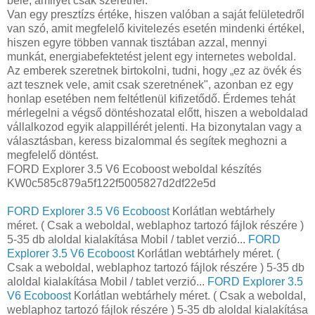
bele, amilyet csak szeretnél.
Van egy presztízs értéke, hiszen valóban a saját felületedről
van szó, amit megfelelő kivitelezés esetén mindenki értékel,
hiszen egyre többen vannak tisztában azzal, mennyi
munkát, energiabefektetést jelent egy internetes weboldal.
Az emberek szeretnek birtokolni, tudni, hogy „ez az övék és
azt tesznek vele, amit csak szeretnének", azonban ez egy
honlap esetében nem feltétlenül kifizetődő. Érdemes tehát
mérlegelni a végső döntéshozatal előtt, hiszen a weboldalad
vállalkozod egyik alappillérét jelenti. Ha bizonytalan vagy a
választásban, keress bizalommal és segítek meghozni a
megfelelő döntést.
FORD Explorer 3.5 V6 Ecoboost weboldal készítés
KW0c585c879a5f122f5005827d2df22e5d
FORD Explorer 3.5 V6 Ecoboost
Korlátlan webtárhely
méret. ( Csak a weboldal, weblaphoz tartozó fájlok részére )
5-35 db aloldal kialakítása Mobil / tablet verzió...
FORD
Explorer 3.5 V6 Ecoboost
Korlátlan webtárhely méret. (
Csak a weboldal, weblaphoz tartozó fájlok részére ) 5-35 db
aloldal kialakítása Mobil / tablet verzió...
FORD Explorer 3.5
V6 Ecoboost
Korlátlan webtárhely méret. ( Csak a weboldal,
weblaphoz tartozó fájlok részére ) 5-35 db aloldal kialakítása