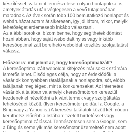
készítéssel, valamint természetesen olyan honlapokkal is,
amelyek átadás után véglegesen a vevő tulajdonában
maradnak. Az évek során több 100 bemutatkozó honlapot és
webáruházat adtam át sikeresen, így jól látom, mikor, melyik
lehetőséget érdemesebb inkább választani.
Az alábbi sorokkal bízom benne, hogy segíthetek döntést
hozni abban, hogy saját weboldalt nyiss vagy inkább
keresőoptimalizált bérelhető weboldal készítés szolgáltatást
válassz.
Először is: mit jelent az, hogy keresőoptimalizált?
A keresőoptimalizált weboldal kifejezés már sokak számára
ismerős lehet. Elsődleges célja, hogy az érdeklődők, a
vásárlók könnyebben rátaláljanak a honlapodra, sőt, előbb
találjanak meg téged, mint a konkurenseket. Az internetes
vásárlók általában valamelyik keresőmotoron keresztül
kezdenek el nézelődni a kívánt termék vagy szolgáltatás
lehetőségei között. (Ilyen keresőmotor például a Google, a
Bing vagy a Yahoo is.) A keresési találatok között két módon
kerülhetsz előrébb a listában: fizetett hirdetéssel vagy
keresőoptimalizálással. Természetesen sem a Google, sem
a Bing és semelyik más keresőmotor üzemeltető nem adott