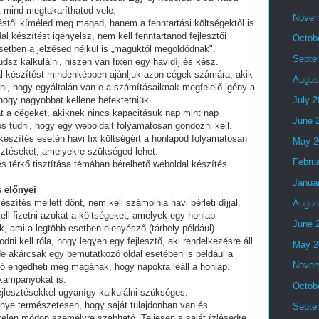
t mind megtakaríthatod vele.
Novem
stől kíméled meg magad, hanem a fenntartási költségektől is.
al készítést igényelsz, nem kell fenntartanod fejlesztői
Octob
setben a jelzésed nélkül is „maguktól megoldódnak".
Septe
dsz kalkulálni, hiszen van fixen egy havidíj és kész.
al készítést mindenképpen ajánljuk azon cégek számára, akik
Augus
lni, hogy egyáltalán van-e a számításaiknak megfelelő igény a
 hogy nagyobbat kellene befektetniük.
July 
t a cégeket, akiknek nincs kapacitásuk nap mint nap
June 
tos tudni, hogy egy weboldalt folyamatosan gondozni kell.
készítés esetén havi fix költségért a honlapod folyamatosan
May 2
esztéseket, amelyekre szükséged lehet.
Febru
és térkő tisztítása témában bérelhető weboldal készítés
Janua
 előnyei
észítés mellett dönt, nem kell számolnia havi bérleti díjjal.
Augus
ell fizetni azokat a költségeket, amelyek egy honlap
June 
, ami a legtöbb esetben elenyésző (tárhely például).
i kell róla, hogy legyen egy fejlesztő, aki rendelkezésre áll
May 2
e akárcsak egy bemutatkozó oldal esetében is például a
Novem
ó engedheti meg magának, hogy napokra leáll a honlap.
 kampányokat is.
Octob
fejlesztésekkel ugyanígy kalkulálni szükséges.
lőnye természetesen, hogy saját tulajdonban van és
Septe
telen módon személyre szabható. Teljesen a saját ízlésedre