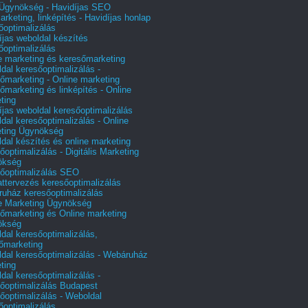
gynökség - Havidíjas SEO
arketing, linképítés - Havidíjas honlap
őoptimalizálás
íjas weboldal készítés
őoptimalizálás
e marketing és keresőmarketing
dal keresőoptimalizálás -
őmarketing - Online marketing
őmarketing és linképítés - Online
ting
íjas weboldal keresőoptimalizálás
dal keresőoptimalizálás - Online
ting Ügynökség
dal készítés és online marketing
őoptimalizálás - Digitális Marketing
ökség
őoptimalizálás SEO
attervezés keresőoptimalizálás
uház keresőoptimalizálás
e Marketing Ügynökség
őmarketing és Online marketing
ökség
dal keresőoptimalizálás,
őmarketing
dal keresőoptimalizálás - Webáruház
ting
dal keresőoptimalizálás -
őoptimalizálás Budapest
őoptimalizálás - Weboldal
őoptimalizálás