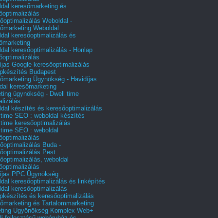
dal keresőmarketing és
őoptimalizálás
őoptimalizálás Weboldal -
őmarketing Weboldal
dal keresőoptimalizálás és
őmarketing
dal keresőoptimalizálás - Honlap
őoptimalizálás
íjas Google keresőoptimalizálás
pkészítés Budapest
őmarketing Ügynökség - Havidíjas
dal keresőmarketing
ting ügynökség - Dwell time
alizálás
dal készítés és keresőoptimalizálás
 time SEO : weboldal készítés
 time keresőoptimalizálás
 time SEO : weboldal
őoptimalizálás
őoptimalizálás Buda -
őoptimalizálás Pest
őoptimalizálás, weboldal
őoptimalizálás
íjas PPC Ügynökség
dal keresőoptimalizálás és linképítés
dal keresőoptimalizálás
pkészítés és keresőoptimalizálás
őmarketing és Tartalommarketing
eting Ügyönökség Komplex Web+
i fejlesztésű webáruház és