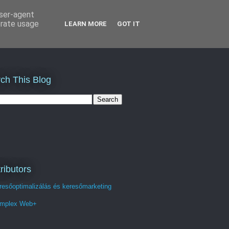
user-agent
erate usage
LEARN MORE
GOT IT
ch This Blog
ributors
resőoptimalizálás és keresőmarketing
mplex Web+