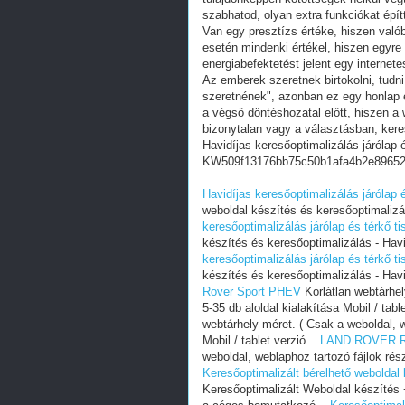
szabhatod, olyan extra funkciókat épít
Van egy presztízs értéke, hiszen valób
esetén mindenki értékel, hiszen egyre
energiabefektetést jelent egy internete
Az emberek szeretnek birtokolni, tudn
szeretnének", azonban ez egy honlap e
a végső döntéshozatal előtt, hiszen a w
bizonytalan vagy a választásban, ker
Havidíjas keresőoptimalizálás járólap 
KW509f13176bb75c50b1afa4b2e8965
Havidíjas keresőoptimalizálás járólap 
weboldal készítés és keresőoptimalizál
keresőoptimalizálás járólap és térkő t
készítés és keresőoptimalizálás - Havi
keresőoptimalizálás járólap és térkő t
készítés és keresőoptimalizálás - Havi
Rover Sport PHEV
Korlátlan webtárhel
5-35 db aloldal kialakítása Mobil / tabl
webtárhely méret. ( Csak a weboldal, we
Mobil / tablet verzió...
LAND ROVER Ra
weboldal, weblaphoz tartozó fájlok részé
Keresőoptimalizált bérelhető weboldal 
Keresőoptimalizált Weboldal készíté