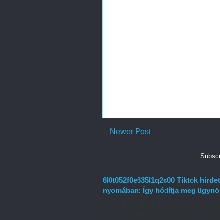
Newer Post
Subscr
6l0t052f0e635l1q2c00 Tiktok hirdet
nyomában: Így hódítja meg ügynök
A digitális marketing világában a TikT
a modern üzleti kommunikáció egyik legh