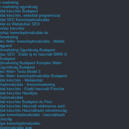
e marketing
e marketing ügynökség
dal készítés Budapest
dal készítés, weboldal programozás
dal SEO Keresőoptimalizálás
ldal és Webáruház SEO
uház készítés
uház keresőoptimalizálás és
őmarketing
ex Web+ keresőoptimalizálás - Mobile
agyarul
őmarketing Ügynökség Budapest
íjas SEO : Eladó új és használt BMW i3
Budapest
őmarketing Budapest Komplex Web+
Ügynökség Budapest
ex Web+ Tesla Model 3
ex Web+ keresőoptimalizálás Budapest
dal készítés - Webáruház
őoptimalizálás - Keresőmarketing
dal készítés - Eladó használt Porsche
dal készítés Havidíjas
őoptimalizálás
dal készítés Budapest és Pest
dal készítés Használt elektromos autó
dal készítés Használtautó németország
íjas keresőoptimalizálás - használtautó
tország
íjas keresőoptimalizálás -
őoptimalizálás árak