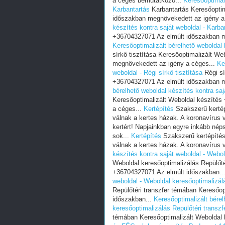
a céges bemutatkozó...
Keresőoptimali
Karbantartás
Karbantartás Keresőoptim
időszakban megnövekedett az igény a
készítés kontra saját weboldal - Karba
+36704327071 Az elmúlt időszakban m
Keresőoptimalizált bérelhető weboldal k
sírkő tisztítása Keresőoptimalizált W
megnövekedett az igény a céges...
Ke
weboldal - Régi sírkő tisztítása
Régi sí
+36704327071 Az elmúlt időszakban m
bérelhető weboldal készítés kontra sajá
Keresőoptimalizált Weboldal készíté
a céges...
Kertépítés
Szakszerű kertép
válnak a kertes házak. A koronavírus v
kertért! Napjainkban egyre inkább nép
sok...
Kertépítés
Szakszerű kertépítés
válnak a kertes házak. A koronavírus v
készítés kontra saját weboldal - Webo
Weboldal keresőoptimalizálás Repülőté
+36704327071 Az elmúlt időszakban..
weboldal - Weboldal keresőoptimalizál
Repülőtéri transzfer témában Keresőo
időszakban...
Keresőoptimalizált bérel
keresőoptimalizálás Repülőtéri transz
témában Keresőoptimalizált Weboldal