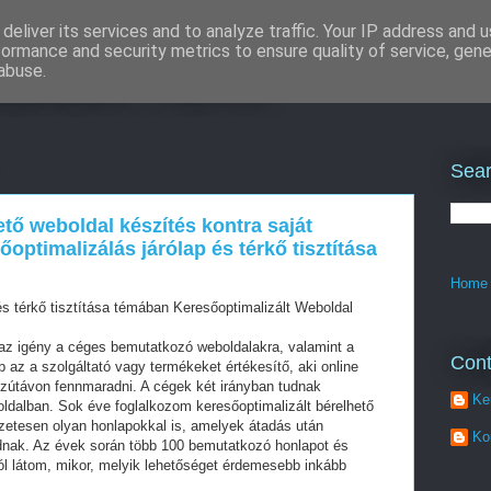
deliver its services and to analyze traffic. Your IP address and 
formance and security metrics to ensure quality of service, gen
izálás : klíma
abuse.
Sear
ető weboldal készítés kontra saját
őoptimalizálás járólap és térkő tisztítása
Home
és térkő tisztítása témában Keresőoptimalizált Weboldal
z igény a céges bemutatkozó weboldalakra, valamint a
Cont
az a szolgáltató vagy termékeket értékesítő, aki online
szútávon fennmaradni. A cégek két irányban tudnak
Ke
oldalban. Sok éve foglalkozom keresőoptimalizált bérelhető
zetesen olyan honlapokkal is, amelyek átadás után
Ko
dnak. Az évek során több 100 bemutatkozó honlapot és
ól látom, mikor, melyik lehetőséget érdemesebb inkább