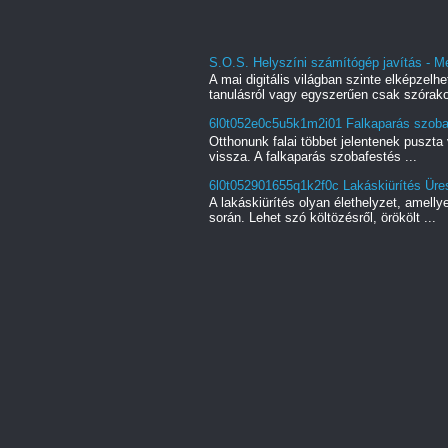
S.O.S. Helyszíni számítógép javítás - M
A mai digitális világban szinte elképzel
tanulásról vagy egyszerűen csak szórako
6l0t052e0c5u5k1m2i01 Falkaparás szobaf
Otthonunk falai többet jelentenek puszta 
vissza. A falkaparás szobafestés ...
6l0t052901655q1k2f0c Lakáskiürítés Üres
A lakáskiürítés olyan élethelyzet, amell
során. Lehet szó költözésről, örökölt ...