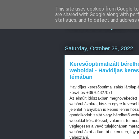
This site uses cookies from Google to 
are shared with Google along with per
Keresőoptimal
statistics, and to detect and address 
Saturday, October 29, 2022
Keresőoptimalizált bérelh
weboldal - Havidíjas keres
témában
Havidíjas keresőoptimalizálás járólap 
készítés +36704327071
Az elmúlt időszakban megnövekedett a
webáruházakra, hiszen egyre kevesebb 
jelenlét hiányában is képes lenne hos
gondolkodni: saját vagy bérelhető web
weboldal készítéssel, valamint termés
véglegesen a vevő tulajdonában mara
webáruházat adtam át sikeresen, így j
választani.