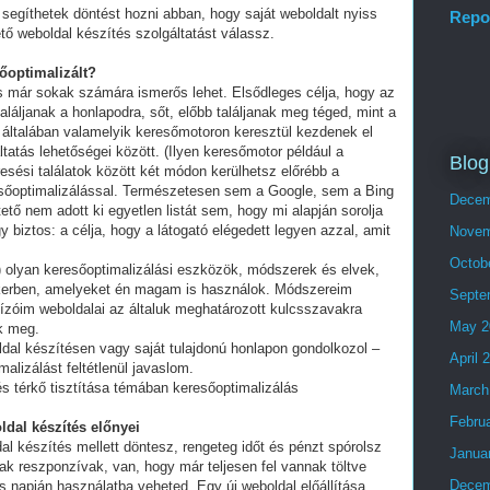
segíthetek döntést hozni abban, hogy saját weboldalt nyiss
Repo
tő weboldal készítés szolgáltatást válassz.
sőoptimalizált?
és már sokak számára ismerős lehet. Elsődleges célja, hogy az
láljanak a honlapodra, sőt, előbb találjanak meg téged, mint a
 általában valamelyik keresőmotoron keresztül kezdenek el
tatás lehetőségei között. (Ilyen keresőmotor például a
Blog
esési találatok között két módon kerülhetsz előrébb a
eresőoptimalizálással. Természetesen sem a Google, sem a Bing
Decem
ő nem adott ki egyetlen listát sem, hogy mi alapján sorolja
y biztos: a célja, hogy a látogató elégedett legyen azzal, amit
Novem
Octob
olyan keresőoptimalizálási eszközök, módszerek és elvek,
ikerben, amelyeket én magam is használok. Módszereim
Septe
ízóim weboldalai az általuk meghatározott kulcsszavakra
May 2
ek meg.
ldal készítésen vagy saját tulajdonú honlapon gondolkozol –
April 
alizálást feltétlenül javaslom.
és térkő tisztítása témában keresőoptimalizálás
March
Febru
ldal készítés előnyei
al készítés mellett döntesz, rengeteg időt és pénzt spórolsz
Janua
ak reszponzívak, van, hogy már teljesen fel vannak töltve
Decem
 napján használatba veheted. Egy új weboldal előállítása