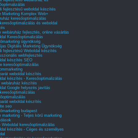
őoptimalizálás
i fejlesztésű weboldal készítés
e Marketing Komplex Web+
uház keresőoptimalizálás
 keresőoptimalizálás és weboldal
tés
e webáruház fejlesztés, online vásárlás
dal Keresőoptimalizálás
őmarketing ügynökség
íjas Digitális Marketing Ügynökség
i fejlesztésű Weboldal készítés
sszionális webfejlesztés
dal készítés SEO
e keresőoptimalizálás
lommarketing
barát weboldal készítés
dal készítés - Keresőoptimalizálás
 webáruház készítés
dal Google helyezés javítás
 keresőoptimalizálás
őoptimalizálás
barát weboldal készítés
te seo
őmarketing budapest
e marketing - Teljes körű marketing
ldások
 Weboldal keresőoptimalizálás
dal készítés - Céges és személyes
dal