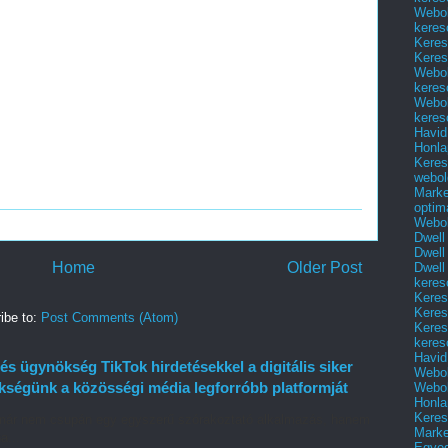
Webol
keres
Keres
Keres
Webol
keres
Webol
keres
Havid
Honla
Keres
webol
Marke
optim
Webol
Dwell
Dwell
Home
Older Post
Dwell
keres
Keres
Keres
ibe to:
Post Comments (Atom)
Keres
keres
Havid
és ügynökség TikTok hirdetésekkel a digitális siker
Webol
ségünk a közösségi média legforróbb platformját
Webol
Honla
Keres
ok már nem csupán egy egyszerű szórakoztató alkalmazás, hanem
Mark
a...
Egyed