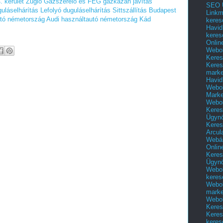
 kerület Zugló
Gázszerelő és FÉG gázkazán javítás
SEO Ü
guláselhárítás
Lefolyó duguláselhárítás
Sittszállítás Budapest
Linkm
utó németország
Audi használtautó németország
Kád
keres
Havid
keres
Onlin
Webol
Keres
Keres
marke
Havid
Webol
Marke
Webol
Keres
Ügyn
Keres
Arcul
Webár
Onlin
Keres
Ügyn
Webol
keres
Webol
marke
Webol
Keres
Keres
keres