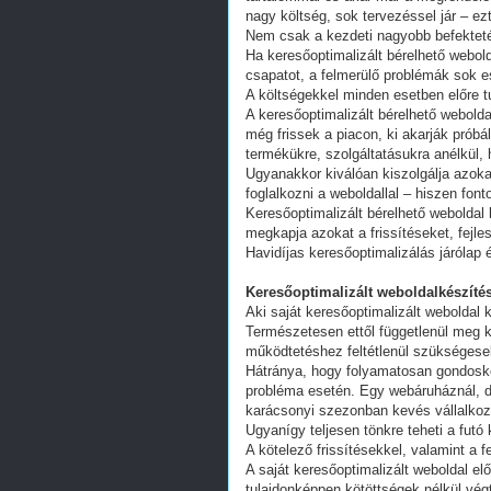
nagy költség, sok tervezéssel jár – ez
Nem csak a kezdeti nagyobb befekteté
Ha keresőoptimalizált bérelhető webold
csapatot, a felmerülő problémák sok e
A költségekkel minden esetben előre tu
A keresőoptimalizált bérelhető webold
még frissek a piacon, ki akarják próbá
termékükre, szolgáltatásukra anélkül,
Ugyanakkor kiválóan kiszolgálja azoka
foglalkozni a weboldallal – hiszen fon
Keresőoptimalizált bérelhető weboldal 
megkapja azokat a frissítéseket, fejl
Havidíjas keresőoptimalizálás járólap 
Keresőoptimalizált weboldalkészítés
Aki saját keresőoptimalizált weboldal k
Természetesen ettől függetlenül meg k
működtetéshez feltétlenül szükségesek
Hátránya, hogy folyamatosan gondoskodn
probléma esetén. Egy webáruháznál, d
karácsonyi szezonban kevés vállalkoz
Ugyanígy teljesen tönkre teheti a futó
A kötelező frissítésekkel, valamint a 
A saját keresőoptimalizált weboldal e
tulajdonképpen kötöttségek nélkül vég