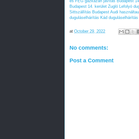
és FÉG gázkazán javítás Budapest 14.
Budapest 14. kerület Zugló
Lefolyó du
Sittszállítás Budapest
Audi használta
duguláselhárítás
Kád duguláselhárítás
at
October 29, 2022
No comments:
Post a Comment