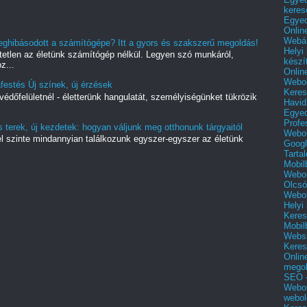
keres
Egyed
Onlin
Webár
eghibásodott a számítógépe? Itt a gyors és szakszerű megoldás!
Helyi
hetetlen az életünk számítógép nélkül. Legyen szó munkáról,
készí
z...
Onlin
Webol
estés Új színek, új érzések
Keres
védőfelületnél - életterünk hangulatát, személyiségünket tükrözik
Havid
Egyed
Profe
 terek, új kezdetek: hogyan váljunk meg otthonunk tárgyaitól
Webol
yel szinte mindannyian találkozunk egyszer-egyszer az életünk
Googl
Tarta
Mobil
Webol
Olcsó
Webol
Helyi
Keres
Mobil
Websi
Keres
Onlin
mego
SEO -
Webol
webol