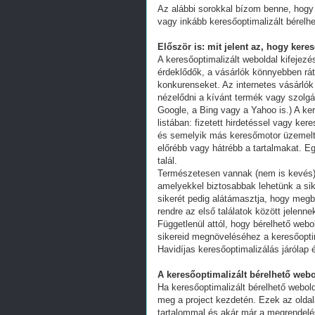
Az alábbi sorokkal bízom benne, hogy 
vagy inkább keresőoptimalizált bérelhe
Először is: mit jelent az, hogy kere
A keresőoptimalizált weboldal kifejez
érdeklődők, a vásárlók könnyebben ráta
konkurenseket. Az internetes vásárlók
nézelődni a kívánt termék vagy szolgál
Google, a Bing vagy a Yahoo is.) A ker
listában: fizetett hirdetéssel vagy k
és semelyik más keresőmotor üzemeltet
előrébb vagy hátrébb a tartalmakat. Eg
talál.
Természetesen vannak (nem is kevés) 
amelyekkel biztosabbak lehetünk a s
sikerét pedig alátámasztja, hogy megb
rendre az első találatok között jelenn
Függetlenül attól, hogy bérelhető webo
sikereid megnöveléséhez a keresőoptim
Havidíjas keresőoptimalizálás járólap 
A keresőoptimalizált bérelhető webo
Ha keresőoptimalizált bérelhető webold
meg a project kezdetén. Ezek az oldal
tartalommal és akár már a megrendelés