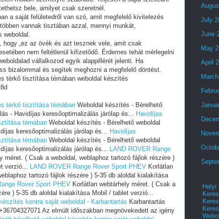
Augus
tethetsz bele, amilyet csak szeretnél.
an a saját felületedről van szó, amit megfelelő kivitelezés
July 
 többen vannak tisztában azzal, mennyi munkát,
June 
s weboldal.
i, hogy „ez az övék és azt tesznek vele, amit csak
May 2
setében nem feltétlenül kifizetődő. Érdemes tehát mérlegelni
eboldalad vállalkozod egyik alappillérét jelenti. Ha
April 
ess bizalommal és segítek meghozni a megfelelő döntést.
March
és térkő tisztítása témában weboldal készítés
28d
Febru
és térkő tisztítása témában
Weboldal készítés - Bérelhető
Janua
ás - Havidíjas keresőoptimalizálás járólap és...
Havidíjas
Decem
isztítása témában
Weboldal készítés - Bérelhető weboldal
díjas keresőoptimalizálás járólap és...
Havidíjas
Novem
isztítása témában
Weboldal készítés - Bérelhető weboldal
Octob
díjas keresőoptimalizálás járólap és...
LAND ROVER Range
y méret. ( Csak a weboldal, weblaphoz tartozó fájlok részére )
Septe
et verzió...
LAND ROVER Range Rover Sport PHEV
Korlátlan
blaphoz tartozó fájlok részére ) 5-35 db aloldal kialakítása
nge Rover Sport PHEV
Korlátlan webtárhely méret. ( Csak a
Helyi
re ) 5-35 db aloldal kialakítása Mobil / tablet verzió...
Keres
Keres
készítés kontra saját weboldal - Karbantartás
Karbantartás
Keres
s +36704327071 Az elmúlt időszakban megnövekedett az igény
Webol