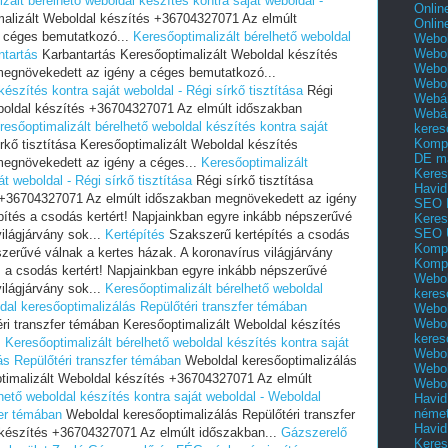
zált bérelhető weboldal készítés kontra saját weboldal -
Onlin
alizált Weboldal készítés +36704327071 Az elmúlt
Onlin
 céges bemutatkozó...
Keresőoptimalizált bérelhető weboldal
Webol
Webol
ntartás
Karbantartás Keresőoptimalizált Weboldal készítés
Webol
egnövekedett az igény a céges bemutatkozó...
Webo
észítés kontra saját weboldal - Régi sírkő tisztítása
Régi
Webár
eboldal készítés +36704327071 Az elmúlt időszakban
Webár
resőoptimalizált bérelhető weboldal készítés kontra saját
keres
Kompl
rkő tisztítása Keresőoptimalizált Weboldal készítés
DE m
egnövekedett az igény a céges...
Keresőoptimalizált
Keres
t weboldal - Régi sírkő tisztítása
Régi sírkő tisztítása
Havid
s +36704327071 Az elmúlt időszakban megnövekedett az igény
SEO 
ítés a csodás kertért! Napjainkban egyre inkább népszerűvé
Keres
SEO 
ilágjárvány sok...
Kertépítés
Szakszerű kertépítés a csodás
Kompl
szerűvé válnak a kertes házak. A koronavírus világjárvány
Kompl
 a csodás kertért! Napjainkban egyre inkább népszerűvé
Webol
ilágjárvány sok...
Keresőoptimalizált bérelhető weboldal
keres
ldal keresőoptimalizálás Repülőtéri transzfer témában
Webol
Webol
ri transzfer témában Keresőoptimalizált Weboldal készítés
keres
.
Keresőoptimalizált bérelhető weboldal készítés kontra saját
Webol
ás Repülőtéri transzfer témában
Weboldal keresőoptimalizálás
Webol
ptimalizált Weboldal készítés +36704327071 Az elmúlt
Webol
hető weboldal készítés kontra saját weboldal - Weboldal
Havid
néme
fer témában
Weboldal keresőoptimalizálás Repülőtéri transzfer
Havid
 készítés +36704327071 Az elmúlt időszakban...
Gázszerelő
Keres