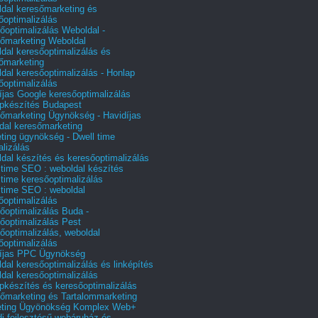
dal keresőmarketing és
őoptimalizálás
őoptimalizálás Weboldal -
őmarketing Weboldal
dal keresőoptimalizálás és
őmarketing
dal keresőoptimalizálás - Honlap
őoptimalizálás
íjas Google keresőoptimalizálás
pkészítés Budapest
őmarketing Ügynökség - Havidíjas
dal keresőmarketing
ting ügynökség - Dwell time
alizálás
dal készítés és keresőoptimalizálás
 time SEO : weboldal készítés
 time keresőoptimalizálás
 time SEO : weboldal
őoptimalizálás
őoptimalizálás Buda -
őoptimalizálás Pest
őoptimalizálás, weboldal
őoptimalizálás
íjas PPC Ügynökség
dal keresőoptimalizálás és linképítés
dal keresőoptimalizálás
pkészítés és keresőoptimalizálás
őmarketing és Tartalommarketing
eting Ügyönökség Komplex Web+
i fejlesztésű webáruház és