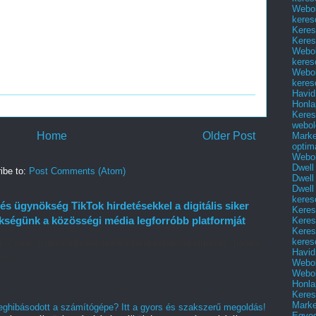
Webol
keres
Keres
Keres
Webol
keres
Webol
keres
Havid
Honla
Keres
webol
Home
Older Post
Marke
optim
Webol
Dwell
ibe to:
Post Comments (Atom)
Dwell
Dwell
keres
és ügynökség TikTok hirdetésekkel a digitális siker
Keres
ségünk a közösségi média legforróbb platformját
Keres
Keres
keres
ok már nem csupán egy egyszerű szórakoztató alkalmazás, hanem
Havid
a...
Webol
Webol
Honla
Keres
Mark
eghibásodott a számítógépe? Itt a gyors és szakszerű megoldás!
Egyed