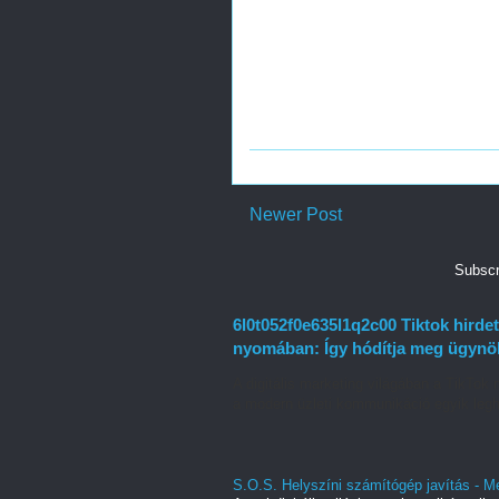
Newer Post
Subscr
6l0t052f0e635l1q2c00 Tiktok hirdet
nyomában: Így hódítja meg ügynök
A digitális marketing világában a TikT
a modern üzleti kommunikáció egyik legh
S.O.S. Helyszíni számítógép javítás - M