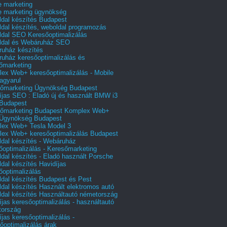
e marketing
e marketing ügynökség
dal készítés Budapest
dal készítés, weboldal programozás
dal SEO Keresőoptimalizálás
ldal és Webáruház SEO
uház készítés
uház keresőoptimalizálás és
őmarketing
ex Web+ keresőoptimalizálás - Mobile
agyarul
őmarketing Ügynökség Budapest
íjas SEO : Eladó új és használt BMW i3
Budapest
őmarketing Budapest Komplex Web+
Ügynökség Budapest
ex Web+ Tesla Model 3
ex Web+ keresőoptimalizálás Budapest
dal készítés - Webáruház
őoptimalizálás - Keresőmarketing
dal készítés - Eladó használt Porsche
dal készítés Havidíjas
őoptimalizálás
dal készítés Budapest és Pest
dal készítés Használt elektromos autó
dal készítés Használtautó németország
íjas keresőoptimalizálás - használtautó
tország
íjas keresőoptimalizálás -
őoptimalizálás árak