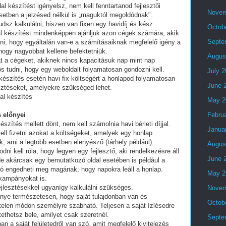
al készítést igényelsz, nem kell fenntartanod fejlesztői
Novem
setben a jelzésed nélkül is „maguktól megoldódnak".
dsz kalkulálni, hiszen van fixen egy havidíj és kész.
Octob
al készítést mindenképpen ajánljuk azon cégek számára, akik
Septe
lni, hogy egyáltalán van-e a számításaiknak megfelelő igény a
 hogy nagyobbat kellene befektetniük.
Augus
t a cégeket, akiknek nincs kapacitásuk nap mint nap
tos tudni, hogy egy weboldalt folyamatosan gondozni kell.
July 
készítés esetén havi fix költségért a honlapod folyamatosan
June 
esztéseket, amelyekre szükséged lehet.
al készítés
May 2
 előnyei
Febru
észítés mellett dönt, nem kell számolnia havi bérleti díjjal.
Janua
ell fizetni azokat a költségeket, amelyek egy honlap
, ami a legtöbb esetben elenyésző (tárhely például).
Augus
i kell róla, hogy legyen egy fejlesztő, aki rendelkezésre áll
June 
e akárcsak egy bemutatkozó oldal esetében is például a
ó engedheti meg magának, hogy napokra leáll a honlap.
May 2
 kampányokat is.
fejlesztésekkel ugyanígy kalkulálni szükséges.
Novem
lőnye természetesen, hogy saját tulajdonban van és
Octob
telen módon személyre szabható. Teljesen a saját ízlésedre
tethetsz bele, amilyet csak szeretnél.
Septe
an a saját felületedről van szó, amit megfelelő kivitelezés