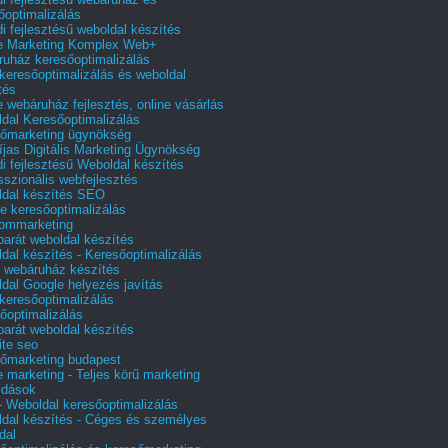
őoptimalizálás
i fejlesztésű weboldal készítés
e Marketing Komplex Web+
uház keresőoptimalizálás
 keresőoptimalizálás és weboldal
tés
e webáruház fejlesztés, online vásárlás
dal Keresőoptimalizálás
őmarketing ügynökség
íjas Digitális Marketing Ügynökség
i fejlesztésű Weboldal készítés
sszionális webfejlesztés
dal készítés SEO
e keresőoptimalizálás
lommarketing
barát weboldal készítés
dal készítés - Keresőoptimalizálás
 webáruház készítés
dal Google helyezés javítás
 keresőoptimalizálás
őoptimalizálás
barát weboldal készítés
te seo
őmarketing budapest
e marketing - Teljes körű marketing
ldások
 Weboldal keresőoptimalizálás
dal készítés - Céges és személyes
dal