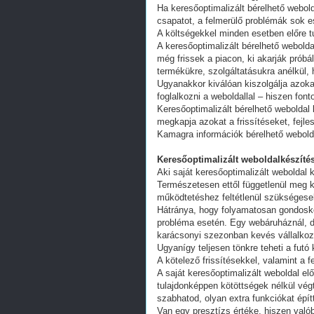
Ha keresőoptimalizált bérelhető webold
csapatot, a felmerülő problémák sok e
A költségekkel minden esetben előre tu
A keresőoptimalizált bérelhető webold
még frissek a piacon, ki akarják próbá
termékükre, szolgáltatásukra anélkül,
Ugyanakkor kiválóan kiszolgálja azoka
foglalkozni a weboldallal – hiszen fon
Keresőoptimalizált bérelhető weboldal 
megkapja azokat a frissítéseket, fejl
Kamagra információk bérelhető webold
Keresőoptimalizált weboldalkészítés
Aki saját keresőoptimalizált weboldal k
Természetesen ettől függetlenül meg k
működtetéshez feltétlenül szükségesek
Hátránya, hogy folyamatosan gondoskodn
probléma esetén. Egy webáruháznál, d
karácsonyi szezonban kevés vállalkoz
Ugyanígy teljesen tönkre teheti a futó
A kötelező frissítésekkel, valamint a 
A saját keresőoptimalizált weboldal e
tulajdonképpen kötöttségek nélkül vég
szabhatod, olyan extra funkciókat épít
Van egy presztízs értéke, hiszen valób