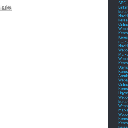
SEO Ü
Linkm
keres
Havid
keres
Onlin
Webol
Keres
Keres
marke
Havid
Webol
Marke
Webol
Keres
Ügyn
Keres
Arcul
Webár
Onlin
Keres
Ügyn
Webol
keres
Webol
marke
Webol
Keres
Keres
keres