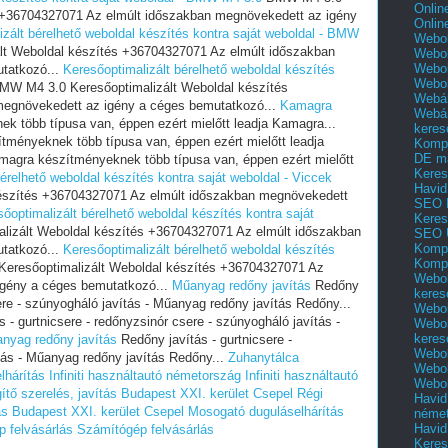
Onlin
s +36704327071 Az elmúlt időszakban megnövekedett az igény
Onlin
izált bérelhető weboldal készítés kontra saját weboldal - BMW
Webol
t Weboldal készítés +36704327071 Az elmúlt időszakban
Webol
Webol
tatkozó...
Keresőoptimalizált bérelhető weboldal készítés
Webo
W M4 3.0 Keresőoptimalizált Weboldal készítés
Webár
egnövekedett az igény a céges bemutatkozó...
Kamagra
Webár
 több típusa van, éppen ezért mielőtt leadja Kamagra...
keres
ményeknek több típusa van, éppen ezért mielőtt leadja
Kompl
DE m
agra készítményeknek több típusa van, éppen ezért mielőtt
Keres
érelhető weboldal készítés kontra saját weboldal - Viccek
Havid
készítés +36704327071 Az elmúlt időszakban megnövekedett
SEO 
őoptimalizált bérelhető weboldal készítés kontra saját
Keres
lizált Weboldal készítés +36704327071 Az elmúlt időszakban
SEO 
Kompl
tatkozó...
Keresőoptimalizált bérelhető weboldal készítés
Kompl
Keresőoptimalizált Weboldal készítés +36704327071 Az
Webol
igény a céges bemutatkozó...
Műanyag redőny javítás
Redőny
keres
sere - szúnyogháló javítás - Műanyag redőny javítás Redőny...
Webol
 - gurtnicsere - redőnyzsinór csere - szúnyogháló javítás -
Webol
keres
nyag redőny javítás
Redőny javítás - gurtnicsere -
Webol
tás - Műanyag redőny javítás Redőny...
Zuhanytálca
Webol
lhárítás
Infiniti használtautó németország
Infiniti használtautó
Webol
tő szerelés, javítás Budapest XXI. kerület Csepel
Régi
Havid
ás Budapest XXI. kerület Csepel
Mosogató duguláselhárítás
néme
Havid
 felvásárlás
Számítógép felvásárlás
Keres