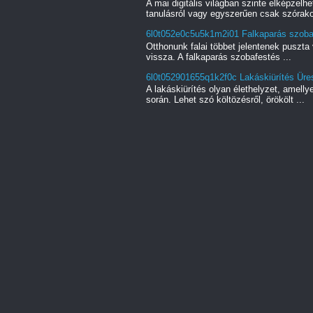
A mai digitális világban szinte elképzel
tanulásról vagy egyszerűen csak szórako
6l0t052e0c5u5k1m2i01 Falkaparás szobaf
Otthonunk falai többet jelentenek puszta 
vissza. A falkaparás szobafestés ...
6l0t052901655q1k2f0c Lakáskiürítés Üres
A lakáskiürítés olyan élethelyzet, amell
során. Lehet szó költözésről, örökölt ...