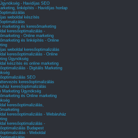
gynökség - Havidíjas SEO
arketing, linképítés - Havidíjas honlap
őoptimalizálás
íjas weboldal készítés
őoptimalizálás
e marketing és keresőmarketing
dal keresőoptimalizálás -
őmarketing - Online marketing
őmarketing és linképítés - Online
ting
íjas weboldal keresőoptimalizálás
dal keresőoptimalizálás - Online
ting Ügynökség
dal készítés és online marketing
őoptimalizálás - Digitális Marketing
ökség
őoptimalizálás SEO
attervezés keresőoptimalizálás
uház keresőoptimalizálás
e Marketing Ügynökség
őmarketing és Online marketing
ökség
dal keresőoptimalizálás,
őmarketing
dal keresőoptimalizálás - Webáruház
ting
dal keresőoptimalizálás -
őoptimalizálás Budapest
őoptimalizálás - Weboldal
őoptimalizálás