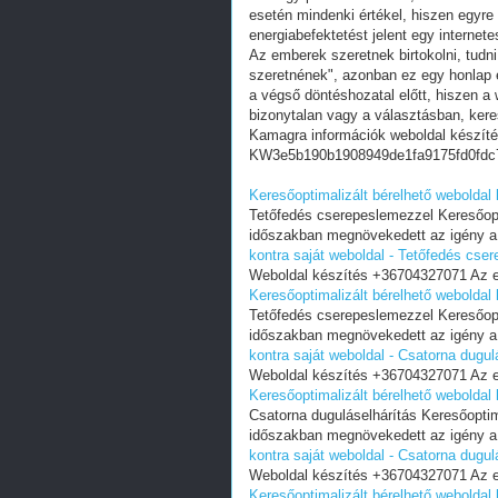
esetén mindenki értékel, hiszen egyre
energiabefektetést jelent egy internete
Az emberek szeretnek birtokolni, tudn
szeretnének", azonban ez egy honlap e
a végső döntéshozatal előtt, hiszen a w
bizonytalan vagy a választásban, ker
Kamagra információk weboldal készít
KW3e5b190b1908949de1fa9175fd0fdc
Keresőoptimalizált bérelhető weboldal
Tetőfedés cserepeslemezzel Keresőopt
időszakban megnövekedett az igény a
kontra saját weboldal - Tetőfedés cse
Weboldal készítés +36704327071 Az e
Keresőoptimalizált bérelhető weboldal
Tetőfedés cserepeslemezzel Keresőopt
időszakban megnövekedett az igény a
kontra saját weboldal - Csatorna dugul
Weboldal készítés +36704327071 Az e
Keresőoptimalizált bérelhető weboldal 
Csatorna duguláselhárítás Keresőopti
időszakban megnövekedett az igény a
kontra saját weboldal - Csatorna dugul
Weboldal készítés +36704327071 Az e
Keresőoptimalizált bérelhető weboldal