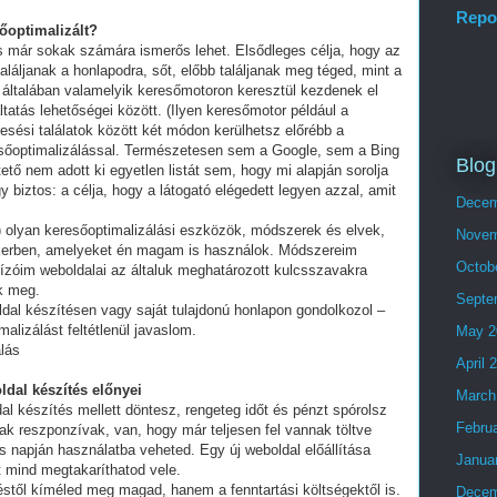
Repo
sőoptimalizált?
és már sokak számára ismerős lehet. Elsődleges célja, hogy az
láljanak a honlapodra, sőt, előbb találjanak meg téged, mint a
 általában valamelyik keresőmotoron keresztül kezdenek el
tatás lehetőségei között. (Ilyen keresőmotor például a
esési találatok között két módon kerülhetsz előrébb a
eresőoptimalizálással. Természetesen sem a Google, sem a Bing
Blog
ő nem adott ki egyetlen listát sem, hogy mi alapján sorolja
y biztos: a célja, hogy a látogató elégedett legyen azzal, amit
Decem
olyan keresőoptimalizálási eszközök, módszerek és elvek,
Novem
ikerben, amelyeket én magam is használok. Módszereim
Octob
ízóim weboldalai az általuk meghatározott kulcsszavakra
ek meg.
Septe
ldal készítésen vagy saját tulajdonú honlapon gondolkozol –
alizálást feltétlenül javaslom.
May 2
lás
April 
ldal készítés előnyei
March
al készítés mellett döntesz, rengeteg időt és pénzt spórolsz
Febru
ak reszponzívak, van, hogy már teljesen fel vannak töltve
 napján használatba veheted. Egy új weboldal előállítása
Janua
t mind megtakaríthatod vele.
stől kíméled meg magad, hanem a fenntartási költségektől is.
Decem