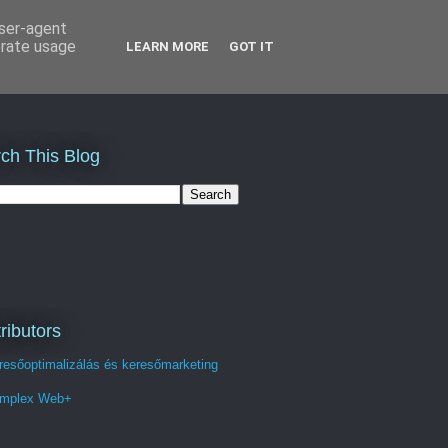
user-agent
erate usage
LEARN MORE
GOT IT
ch This Blog
ributors
resőoptimalizálás és keresőmarketing
mplex Web+