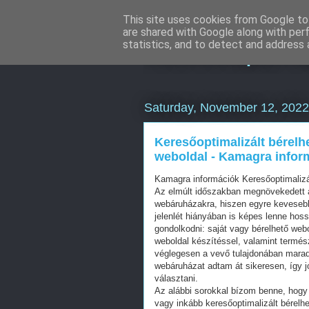
This site uses cookies from Google to 
are shared with Google along with per
Keresőoptimal
statistics, and to detect and address 
Saturday, November 12, 2022
Keresőoptimalizált bérelh
weboldal - Kamagra infor
Kamagra információk Keresőoptimaliz
Az elmúlt időszakban megnövekedett a
webáruházakra, hiszen egyre kevesebb 
jelenlét hiányában is képes lenne hos
gondolkodni: saját vagy bérelhető web
weboldal készítéssel, valamint termés
véglegesen a vevő tulajdonában mara
webáruházat adtam át sikeresen, így j
választani.
Az alábbi sorokkal bízom benne, hogy 
vagy inkább keresőoptimalizált bérelhe