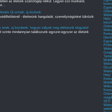
hetetlen az életünk számítógép nélkül. Legyen szó munkáról,
keres
z...
Egyed
Onlin
estés Új színek, új érzések
Webár
védőfelületnél - életterünk hangulatát, személyiségünket tükrözik
Helyi
készí
Onlin
 terek, új kezdetek: hogyan váljunk meg otthonunk tárgyaitól
Webol
yel szinte mindannyian találkozunk egyszer-egyszer az életünk
Keres
Havid
Egyed
Profe
Webol
Googl
Tarta
Mobil
Webol
Olcsó
Webol
Helyi
Keres
Mobil
Websi
Keres
Onlin
mego
SEO -
Webol
webol