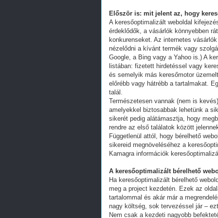
Először is: mit jelent az, hogy kere
A keresőoptimalizált weboldal kifejez
érdeklődők, a vásárlók könnyebben ráta
konkurenseket. Az internetes vásárlók
nézelődni a kívánt termék vagy szolgál
Google, a Bing vagy a Yahoo is.) A ker
listában: fizetett hirdetéssel vagy k
és semelyik más keresőmotor üzemeltet
előrébb vagy hátrébb a tartalmakat. Eg
talál.
Természetesen vannak (nem is kevés) 
amelyekkel biztosabbak lehetünk a s
sikerét pedig alátámasztja, hogy megb
rendre az első találatok között jelenn
Függetlenül attól, hogy bérelhető webo
sikereid megnöveléséhez a keresőoptim
Kamagra információk keresőoptimalizá
A keresőoptimalizált bérelhető webo
Ha keresőoptimalizált bérelhető webold
meg a project kezdetén. Ezek az oldal
tartalommal és akár már a megrendelés
nagy költség, sok tervezéssel jár – ez
Nem csak a kezdeti nagyobb befekteté