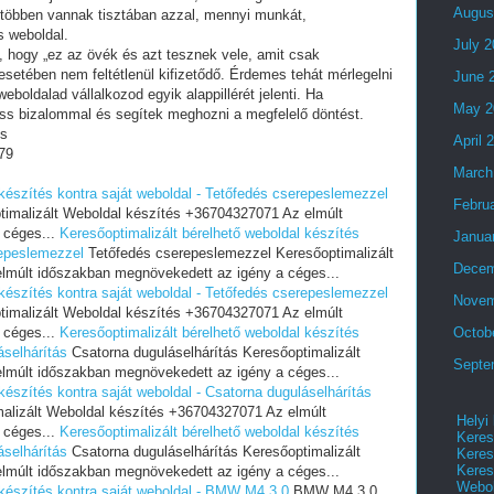
Augus
 többen vannak tisztában azzal, mennyi munkát,
s weboldal.
July 
i, hogy „ez az övék és azt tesznek vele, amit csak
setében nem feltétlenül kifizetődő. Érdemes tehát mérlegelni
June 
eboldalad vállalkozod egyik alappillérét jelenti. Ha
May 2
ess bizalommal és segítek meghozni a megfelelő döntést.
és
April 
79
March
 készítés kontra saját weboldal - Tetőfedés cserepeslemezzel
Febru
imalizált Weboldal készítés +36704327071 Az elmúlt
 céges...
Keresőoptimalizált bérelhető weboldal készítés
Janua
repeslemezzel
Tetőfedés cserepeslemezzel Keresőoptimalizált
Decem
lmúlt időszakban megnövekedett az igény a céges...
 készítés kontra saját weboldal - Tetőfedés cserepeslemezzel
Novem
imalizált Weboldal készítés +36704327071 Az elmúlt
 céges...
Keresőoptimalizált bérelhető weboldal készítés
Octob
áselhárítás
Csatorna duguláselhárítás Keresőoptimalizált
Septe
lmúlt időszakban megnövekedett az igény a céges...
készítés kontra saját weboldal - Csatorna duguláselhárítás
malizált Weboldal készítés +36704327071 Az elmúlt
Helyi
 céges...
Keresőoptimalizált bérelhető weboldal készítés
Keres
áselhárítás
Csatorna duguláselhárítás Keresőoptimalizált
Keres
Keres
lmúlt időszakban megnövekedett az igény a céges...
Webol
 készítés kontra saját weboldal - BMW M4 3.0
BMW M4 3.0