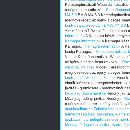
Keresőoptimalizált Weboldal készíté
a céges bemutatkozó...
Keresőoptimal
M4 3.0
BMW M4 3.0 Keresőoptimalizál
megnövekedett az igény a céges bemu
kontra saját weboldal - BMW M4 3.0
BM
+36704327071 Az elmúlt időszakban m
információk
A Kamagra készítményeknek
Kamagra információk
A Kamagra készít
Kamagra...
Kamagra információk
A Kam
leadja Kamagra...
Keresőoptimalizált b
Viccek Keresőoptimalizált Weboldal 
az igény a céges bemutatkozó...
Keres
weboldal - Viccek
Viccek Keresőoptima
megnövekedett az igény a céges bemu
kontra saját weboldal - Viccek
Viccek 
elmúlt időszakban megnövekedett az 
javítás - gurtnicsere - redőnyzsinór c
Műanyag redőny javítás
Redőny javítás
Műanyag redőny javítás Redőny...
Műa
redőnyzsinór csere - szúnyogháló javí
duguláselhárítás
Zuhanytálca duguláse
németország
Régi gázkazán, vízmelegí
gázkazán, vízmelegítő szerelés, javít
Mosogató duguláselhárítás
Számítógép