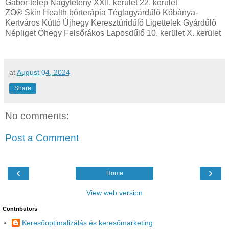
Gábor-telep Nagytétény XXII. kerület 22. kerület
ZO® Skin Health bőrterápia Téglagyárdűlő Kőbánya-
Kertváros Kúttó Újhegy Keresztúridűlő Ligettelek Gyárdűlő
Népliget Óhegy Felsőrákos Laposdűlő 10. kerület X. kerület
at
August 04, 2024
Share
No comments:
Post a Comment
‹
›
Home
View web version
Contributors
Keresőoptimalizálás és keresőmarketing