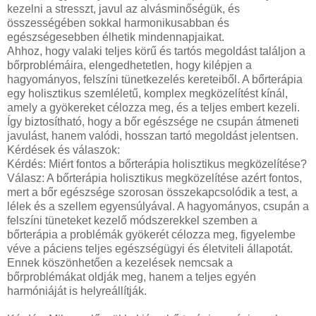
kezelni a stresszt, javul az alvásminőségük, és
összességében sokkal harmonikusabban és
egészségesebben élhetik mindennapjaikat.
Ahhoz, hogy valaki teljes körű és tartós megoldást találjon a
bőrproblémáira, elengedhetetlen, hogy kilépjen a
hagyományos, felszíni tünetkezelés kereteiből. A bőrterápia
egy holisztikus szemléletű, komplex megközelítést kínál,
amely a gyökereket célozza meg, és a teljes embert kezeli.
Így biztosítható, hogy a bőr egészsége ne csupán átmeneti
javulást, hanem valódi, hosszan tartó megoldást jelentsen.
Kérdések és válaszok:
Kérdés: Miért fontos a bőrterápia holisztikus megközelítése?
Válasz: A bőrterápia holisztikus megközelítése azért fontos,
mert a bőr egészsége szorosan összekapcsolódik a test, a
lélek és a szellem egyensúlyával. A hagyományos, csupán a
felszíni tüneteket kezelő módszerekkel szemben a
bőrterápia a problémák gyökerét célozza meg, figyelembe
véve a páciens teljes egészségügyi és életviteli állapotát.
Ennek köszönhetően a kezelések nemcsak a
bőrproblémákat oldják meg, hanem a teljes egyén
harmóniáját is helyreállítják.