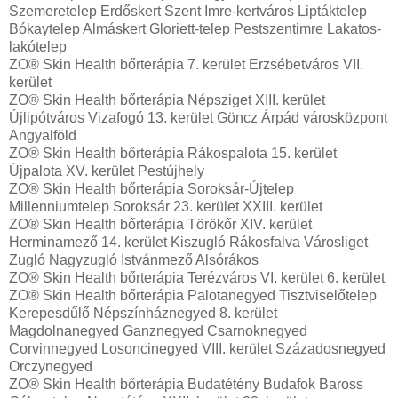
Szemeretelep Erdőskert Szent Imre-kertváros Liptáktelep
Bókaytelep Almáskert Gloriett-telep Pestszentimre Lakatos-
lakótelep
ZO® Skin Health bőrterápia 7. kerület Erzsébetváros VII.
kerület
ZO® Skin Health bőrterápia Népsziget XIII. kerület
Újlipótváros Vizafogó 13. kerület Göncz Árpád városközpont
Angyalföld
ZO® Skin Health bőrterápia Rákospalota 15. kerület
Újpalota XV. kerület Pestújhely
ZO® Skin Health bőrterápia Soroksár-Újtelep
Millenniumtelep Soroksár 23. kerület XXIII. kerület
ZO® Skin Health bőrterápia Törökőr XIV. kerület
Herminamező 14. kerület Kiszugló Rákosfalva Városliget
Zugló Nagyzugló Istvánmező Alsórákos
ZO® Skin Health bőrterápia Terézváros VI. kerület 6. kerület
ZO® Skin Health bőrterápia Palotanegyed Tisztviselőtelep
Kerepesdűlő Népszínháznegyed 8. kerület
Magdolnanegyed Ganznegyed Csarnoknegyed
Corvinnegyed Losoncinegyed VIII. kerület Századosnegyed
Orczynegyed
ZO® Skin Health bőrterápia Budatétény Budafok Baross