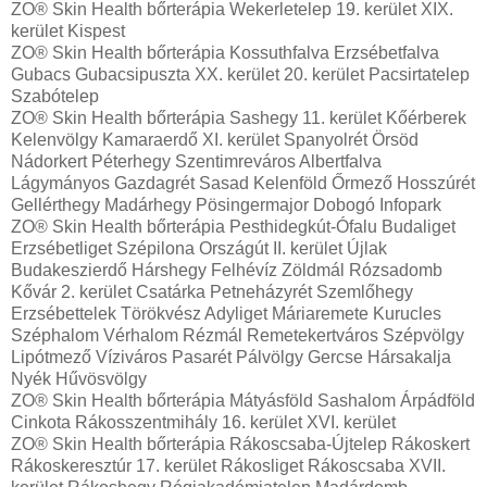
ZO® Skin Health bőrterápia Wekerletelep 19. kerület XIX.
kerület Kispest
ZO® Skin Health bőrterápia Kossuthfalva Erzsébetfalva
Gubacs Gubacsipuszta XX. kerület 20. kerület Pacsirtatelep
Szabótelep
ZO® Skin Health bőrterápia Sashegy 11. kerület Kőérberek
Kelenvölgy Kamaraerdő XI. kerület Spanyolrét Örsöd
Nádorkert Péterhegy Szentimreváros Albertfalva
Lágymányos Gazdagrét Sasad Kelenföld Őrmező Hosszúrét
Gellérthegy Madárhegy Pösingermajor Dobogó Infopark
ZO® Skin Health bőrterápia Pesthidegkút-Ófalu Budaliget
Erzsébetliget Szépilona Országút II. kerület Újlak
Budakeszierdő Hárshegy Felhévíz Zöldmál Rózsadomb
Kővár 2. kerület Csatárka Petneházyrét Szemlőhegy
Erzsébettelek Törökvész Adyliget Máriaremete Kurucles
Széphalom Vérhalom Rézmál Remetekertváros Szépvölgy
Lipótmező Víziváros Pasarét Pálvölgy Gercse Hársakalja
Nyék Hűvösvölgy
ZO® Skin Health bőrterápia Mátyásföld Sashalom Árpádföld
Cinkota Rákosszentmihály 16. kerület XVI. kerület
ZO® Skin Health bőrterápia Rákoscsaba-Újtelep Rákoskert
Rákoskeresztúr 17. kerület Rákosliget Rákoscsaba XVII.