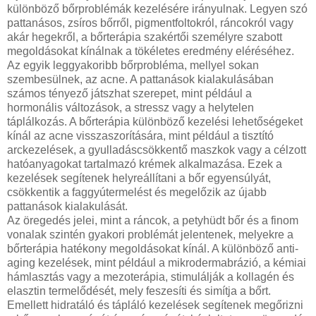
különböző bőrproblémák kezelésére irányulnak. Legyen szó
pattanásos, zsíros bőrről, pigmentfoltokról, ráncokról vagy
akár hegekről, a bőrterápia szakértői személyre szabott
megoldásokat kínálnak a tökéletes eredmény eléréséhez.
Az egyik leggyakoribb bőrprobléma, mellyel sokan
szembesülnek, az acne. A pattanások kialakulásában
számos tényező játszhat szerepet, mint például a
hormonális változások, a stressz vagy a helytelen
táplálkozás. A bőrterápia különböző kezelési lehetőségeket
kínál az acne visszaszorítására, mint például a tisztító
arckezelések, a gyulladáscsökkentő maszkok vagy a célzott
hatóanyagokat tartalmazó krémek alkalmazása. Ezek a
kezelések segítenek helyreállítani a bőr egyensúlyát,
csökkentik a faggyútermelést és megelőzik az újabb
pattanások kialakulását.
Az öregedés jelei, mint a ráncok, a petyhüdt bőr és a finom
vonalak szintén gyakori problémát jelentenek, melyekre a
bőrterápia hatékony megoldásokat kínál. A különböző anti-
aging kezelések, mint például a mikrodermabrázió, a kémiai
hámlasztás vagy a mezoterápia, stimulálják a kollagén és
elasztin termelődését, mely feszesíti és simítja a bőrt.
Emellett hidratáló és tápláló kezelések segítenek megőrizni