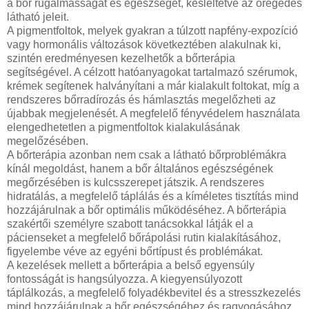
a bőr rugalmasságát és egészségét, késleltetve az öregedés
látható jeleit.
A pigmentfoltok, melyek gyakran a túlzott napfény-expozíció
vagy hormonális változások következtében alakulnak ki,
szintén eredményesen kezelhetők a bőrterápia
segítségével. A célzott hatóanyagokat tartalmazó szérumok,
krémek segítenek halványítani a már kialakult foltokat, míg a
rendszeres bőrradírozás és hámlasztás megelőzheti az
újabbak megjelenését. A megfelelő fényvédelem használata
elengedhetetlen a pigmentfoltok kialakulásának
megelőzésében.
A bőrterápia azonban nem csak a látható bőrproblémákra
kínál megoldást, hanem a bőr általános egészségének
megőrzésében is kulcsszerepet játszik. A rendszeres
hidratálás, a megfelelő táplálás és a kíméletes tisztítás mind
hozzájárulnak a bőr optimális működéséhez. A bőrterápia
szakértői személyre szabott tanácsokkal látják el a
pácienseket a megfelelő bőrápolási rutin kialakításához,
figyelembe véve az egyéni bőrtípust és problémákat.
A kezelések mellett a bőrterápia a belső egyensúly
fontosságát is hangsúlyozza. A kiegyensúlyozott
táplálkozás, a megfelelő folyadékbevitel és a stresszkezelés
mind hozzájárulnak a bőr egészségéhez és ragyogásához.