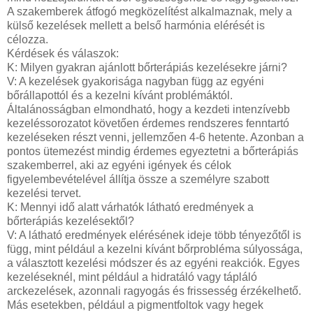
A szakemberek átfogó megközelítést alkalmaznak, mely a
külső kezelések mellett a belső harmónia elérését is
célozza.
Kérdések és válaszok:
K: Milyen gyakran ajánlott bőrterápiás kezelésekre járni?
V: A kezelések gyakorisága nagyban függ az egyéni
bőrállapottól és a kezelni kívánt problémáktól.
Általánosságban elmondható, hogy a kezdeti intenzívebb
kezeléssorozatot követően érdemes rendszeres fenntartó
kezeléseken részt venni, jellemzően 4-6 hetente. Azonban a
pontos ütemezést mindig érdemes egyeztetni a bőrterápiás
szakemberrel, aki az egyéni igények és célok
figyelembevételével állítja össze a személyre szabott
kezelési tervet.
K: Mennyi idő alatt várhatók látható eredmények a
bőrterápiás kezelésektől?
V: A látható eredmények elérésének ideje több tényezőtől is
függ, mint például a kezelni kívánt bőrprobléma súlyossága,
a választott kezelési módszer és az egyéni reakciók. Egyes
kezeléseknél, mint például a hidratáló vagy tápláló
arckezelések, azonnali ragyogás és frissesség érzékelhető.
Más esetekben, például a pigmentfoltok vagy hegek