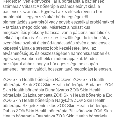
Kérdés: Milyen előnyökkel jár a bőrterápia a páciensek
számára? Válasz: A bőrterápia számos előnyt kínál a
páciensek számára. Egyrészt a kezelések révén a bőr
problémái – legyen szó akár bőrbetegségekről,
pigmentációs zavarokról vagy egyéb esztétikai problémákról
– tartósan megoldódnak. Másrészt a holisztikus
megközelítés jótékony hatással van a páciens mentális és
lelki állapotára is. A stressz- és feszültségoldó technikák, a
személyre szabott életmód-tanácsadás révén a páciensek
képessé válnak a stressz jobb kezelésére, javul az
alvásminőségük, és összességében harmonikusabban és
egészségesebben élhetik mindennapjaikat. Mindez
hozzájárul ahhoz, hogy a bőr egészsége ne csupán
átmeneti, hanem valódi, hosszan tartó megoldást jelentsen.
ZO® Skin Health bőrterápia Ráckeve ZO® Skin Health
bőrterápia Szob ZO® Skin Health bőrterápia Budapest ZO®
Skin Health bőrterápia Dunaújváros ZO® Skin Health
bőrterápia Százhalombatta ZO® Skin Health bőrterápia Érd
ZO® Skin Health bőrterápia Nagykáta ZO® Skin Health
bőrterápia Szigetszentmiklós ZO® Skin Health bőrterápia
Dabas ZO® Skin Health bőrterápia Pilisvörösvár ZO® Skin
Health bőrterápia Tatabánya ZO® Skin Health bőrterápia