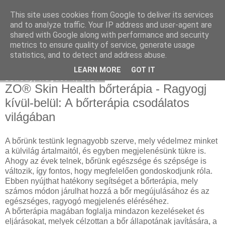
This site uses cookies from Google to deliver its services
Keresőoptimalizálás : klíma
and to analyze traffic. Your IP address and user-agent are
shared with Google along with performance and security
metrics to ensure quality of service, generate usage
statistics, and to detect and address abuse.
▼
LEARN MORE
GOT IT
Sunday, August 4, 2024
ZO® Skin Health bőrterápia - Ragyogj
kívül-belül: A bőrterápia csodálatos
világában
A bőrünk testünk legnagyobb szerve, mely védelmez minket
a külvilág ártalmaitól, és egyben megjelenésünk tükre is.
Ahogy az évek telnek, bőrünk egészsége és szépsége is
változik, így fontos, hogy megfelelően gondoskodjunk róla.
Ebben nyújthat hatékony segítséget a bőrterápia, mely
számos módon járulhat hozzá a bőr megújulásához és az
egészséges, ragyogó megjelenés eléréséhez.
A bőrterápia magában foglalja mindazon kezeléseket és
eljárásokat, melyek célzottan a bőr állapotának javítására, a