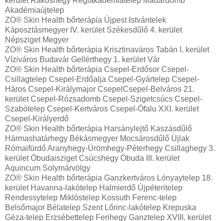
kerület Rákoshegy Régiakadémiatelep Madárdomb
Akadémiaújtelep
ZO® Skin Health bőrterápia Újpest Istvántelek
Káposztásmegyer IV. kerület Székesdűlő 4. kerület
Népsziget Megyer
ZO® Skin Health bőrterápia Krisztinaváros Tabán I. kerület
Víziváros Budavár Gellérthegy 1. kerület Vár
ZO® Skin Health bőrterápia Csepel-Erdősor Csepel-
Csillagtelep Csepel-Erdőalja Csepel-Gyártelep Csepel-
Háros Csepel-Királymajor CsepelCsepel-Belváros 21.
kerület Csepel-Rózsadomb Csepel-Szigetcsúcs Csepel-
Szabótelep Csepel-Kertváros Csepel-Ófalu XXI. kerület
Csepel-Királyerdő
ZO® Skin Health bőrterápia Harsánylejtő Kaszásdűlő
Hármashatárhegy Békásmegyer Mocsárosdűlő Újlak
Rómaifürdő Aranyhegy-Ürömhegy-Péterhegy Csillaghegy 3.
kerület Óbudaisziget Csúcshegy Óbuda III. kerület
Aquincum Solymárvölgy
ZO® Skin Health bőrterápia Ganzkertváros Lónyaytelep 18.
kerület Havanna-lakótelep Halmierdő Újpéteritelep
Rendessytelep Miklóstelep Kossuth Ferenc-telep
Belsőmajor Bélatelep Szent Lőrinc-lakótelep Krepuska
Géza-telep Erzsébettelep Ferihegy Ganztelep XVIII. kerület