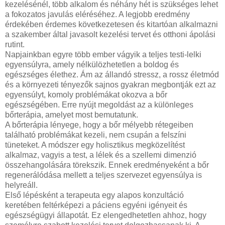
kezelésénél, több alkalom és néhány hét is szükséges lehet
a fokozatos javulás eléréséhez. A legjobb eredmény
érdekében érdemes következetesen és kitartóan alkalmazni
a szakember által javasolt kezelési tervet és otthoni ápolási
rutint.
Napjainkban egyre több ember vágyik a teljes testi-lelki
egyensúlyra, amely nélkülözhetetlen a boldog és
egészséges élethez. Ám az állandó stressz, a rossz életmód
és a környezeti tényezők sajnos gyakran megbontják ezt az
egyensúlyt, komoly problémákat okozva a bőr
egészségében. Erre nyújt megoldást az a különleges
bőrterápia, amelyet most bemutatunk.
A bőrterápia lényege, hogy a bőr mélyebb rétegeiben
található problémákat kezeli, nem csupán a felszíni
tüneteket. A módszer egy holisztikus megközelítést
alkalmaz, vagyis a test, a lélek és a szellemi dimenzió
összehangolására törekszik. Ennek eredményeként a bőr
regenerálódása mellett a teljes szervezet egyensúlya is
helyreáll.
Első lépésként a terapeuta egy alapos konzultáció
keretében feltérképezi a páciens egyéni igényeit és
egészségügyi állapotát. Ez elengedhetetlen ahhoz, hogy