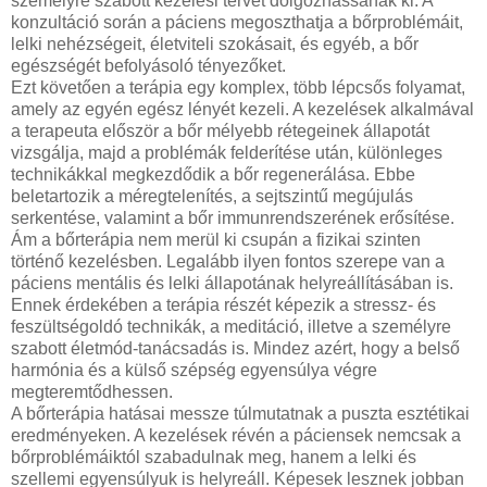
személyre szabott kezelési tervet dolgozhassanak ki. A
konzultáció során a páciens megoszthatja a bőrproblémáit,
lelki nehézségeit, életviteli szokásait, és egyéb, a bőr
egészségét befolyásoló tényezőket.
Ezt követően a terápia egy komplex, több lépcsős folyamat,
amely az egyén egész lényét kezeli. A kezelések alkalmával
a terapeuta először a bőr mélyebb rétegeinek állapotát
vizsgálja, majd a problémák felderítése után, különleges
technikákkal megkezdődik a bőr regenerálása. Ebbe
beletartozik a méregtelenítés, a sejtszintű megújulás
serkentése, valamint a bőr immunrendszerének erősítése.
Ám a bőrterápia nem merül ki csupán a fizikai szinten
történő kezelésben. Legalább ilyen fontos szerepe van a
páciens mentális és lelki állapotának helyreállításában is.
Ennek érdekében a terápia részét képezik a stressz- és
feszültségoldó technikák, a meditáció, illetve a személyre
szabott életmód-tanácsadás is. Mindez azért, hogy a belső
harmónia és a külső szépség egyensúlya végre
megteremtődhessen.
A bőrterápia hatásai messze túlmutatnak a puszta esztétikai
eredményeken. A kezelések révén a páciensek nemcsak a
bőrproblémáiktól szabadulnak meg, hanem a lelki és
szellemi egyensúlyuk is helyreáll. Képesek lesznek jobban