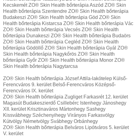
Kecskemét ZO® Skin Health bőrterápia Aszód ZO® Skin
Health bőrterápia Szentendre ZO® Skin Health bőrterápia
Budakeszi ZO® Skin Health bőrterápia Göd ZO® Skin
Health bőrterápia Kistarcsa ZO® Skin Health bőrterápia Vác
ZO® Skin Health bőrterápia Vecsés ZO® Skin Health
bőrterápia Dunakeszi ZO® Skin Health bőrterápia Budaörs
ZO® Skin Health bőrterápia Cegléd ZO® Skin Health
bőrterápia Gödöllő ZO® Skin Health bőrterápia Gyál ZO®
Skin Health bőrterápia Nagykőrös ZO® Skin Health
bőrterápia Győr ZO® Skin Health bőrterápia Monor ZO®
Skin Health bőrterápia Nagytarcsa
ZO® Skin Health bőrterápia József Attila-lakótelep Külső-
Ferencváros 9. kerület Belső-Ferencváros Középső-
Ferencváros IX. kerület
ZO® Skin Health bőrterápia Zugliget Farkasrét 12. kerület
Magasút Budakeszierdő Csillebérc Istenhegy Jánoshegy
XII. kerület Krisztinaváros Mártonhegy Sashegy
Kissvábhegy Széchenyihegy Virányos Farkasvölgy
Kútvölgy Németvölgy Svábhegy Orbánhegy
ZO® Skin Health bőrterápia Belváros Lipótváros 5. kerület
V. kerület