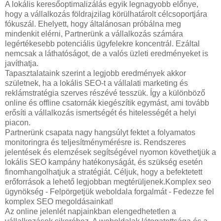
A lokális keresőoptimalizálás egyik legnagyobb előnye,
hogy a vállalkozás földrajzilag körülhatárolt célcsoportjára
fókuszál. Ehelyett, hogy általánosan próbálna meg
mindenkit elérni, Partnerünk a vállalkozás számára
legértékesebb potenciális ügyfelekre koncentrál. Ezáltal
nemcsak a láthatóságot, de a valós üzleti eredményeket is
javíthatja.
Tapasztalataink szerint a legjobb eredmények akkor
születnek, ha a lokális SEO-t a vállalati marketing és
reklámstratégia szerves részévé tesszük. Így a különböző
online és offline csatornák kiegészítik egymást, ami tovább
erősíti a vállalkozás ismertségét és hitelességét a helyi
piacon.
Partnerünk csapata nagy hangsúlyt fektet a folyamatos
monitoringra és teljesítménymérésre is. Rendszeres
jelentések és elemzések segítségével nyomon követhetjük a
lokális SEO kampány hatékonyságát, és szükség esetén
finomhangolhatjuk a stratégiát. Céljuk, hogy a befektetett
erőforrások a lehető legjobban megtérüljenek.Komplex seo
ügynökség - Felpörgetjük weboldala forgalmát - Fedezze fel
komplex SEO megoldásainkat!
Az online jelenlét napjainkban elengedhetetlen a