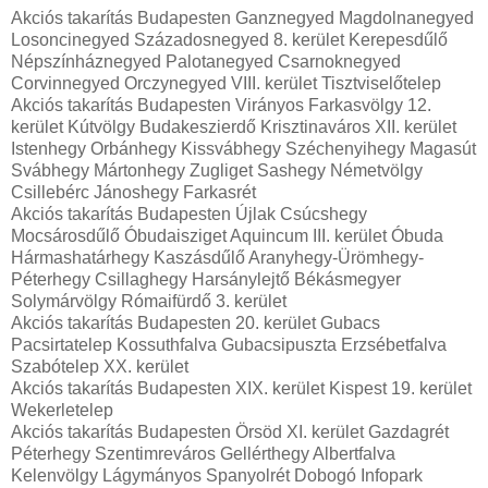
Akciós takarítás Budapesten Ganznegyed Magdolnanegyed
Losoncinegyed Századosnegyed 8. kerület Kerepesdűlő
Népszínháznegyed Palotanegyed Csarnoknegyed
Corvinnegyed Orczynegyed VIII. kerület Tisztviselőtelep
Akciós takarítás Budapesten Virányos Farkasvölgy 12.
kerület Kútvölgy Budakeszierdő Krisztinaváros XII. kerület
Istenhegy Orbánhegy Kissvábhegy Széchenyihegy Magasút
Svábhegy Mártonhegy Zugliget Sashegy Németvölgy
Csillebérc Jánoshegy Farkasrét
Akciós takarítás Budapesten Újlak Csúcshegy
Mocsárosdűlő Óbudaisziget Aquincum III. kerület Óbuda
Hármashatárhegy Kaszásdűlő Aranyhegy-Ürömhegy-
Péterhegy Csillaghegy Harsánylejtő Békásmegyer
Solymárvölgy Rómaifürdő 3. kerület
Akciós takarítás Budapesten 20. kerület Gubacs
Pacsirtatelep Kossuthfalva Gubacsipuszta Erzsébetfalva
Szabótelep XX. kerület
Akciós takarítás Budapesten XIX. kerület Kispest 19. kerület
Wekerletelep
Akciós takarítás Budapesten Örsöd XI. kerület Gazdagrét
Péterhegy Szentimreváros Gellérthegy Albertfalva
Kelenvölgy Lágymányos Spanyolrét Dobogó Infopark