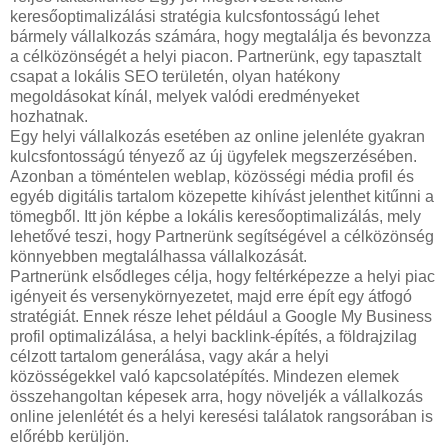
keresőoptimalizálási stratégia kulcsfontosságú lehet
bármely vállalkozás számára, hogy megtalálja és bevonzza
a célközönségét a helyi piacon. Partnerünk, egy tapasztalt
csapat a lokális SEO területén, olyan hatékony
megoldásokat kínál, melyek valódi eredményeket
hozhatnak.
Egy helyi vállalkozás esetében az online jelenléte gyakran
kulcsfontosságú tényező az új ügyfelek megszerzésében.
Azonban a töméntelen weblap, közösségi média profil és
egyéb digitális tartalom közepette kihívást jelenthet kitűnni a
tömegből. Itt jön képbe a lokális keresőoptimalizálás, mely
lehetővé teszi, hogy Partnerünk segítségével a célközönség
könnyebben megtalálhassa vállalkozását.
Partnerünk elsődleges célja, hogy feltérképezze a helyi piac
igényeit és versenykörnyezetet, majd erre épít egy átfogó
stratégiát. Ennek része lehet például a Google My Business
profil optimalizálása, a helyi backlink-építés, a földrajzilag
célzott tartalom generálása, vagy akár a helyi
közösségekkel való kapcsolatépítés. Mindezen elemek
összehangoltan képesek arra, hogy növeljék a vállalkozás
online jelenlétét és a helyi keresési találatok rangsorában is
előrébb kerüljön.