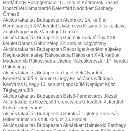
Madárhegy Pösingermajor 11. kerület Kőérberek Sasad
Hosszúrét Kamaraerdő Kelenföld Nádorkert Sashegy
Őrmező
Akciós takarítás Budapesten Alsórákos 14. kerület
Herminamező XIV. kerület Istvánmező Kiszugló Rákosfalva
Zugló Nagyzugló Városliget Törökőr
Akciós takarítás Budapesten Budafok Budatétény XXII.
kerület Baross Gábor-telep 22. kerület Nagytétény
Akciós takarítás Budapesten Rákosliget Akadémiaújtelep
Régiakadémiatelep Rákoscsaba Rákoskert XVII. kerület
Madárdomb Rákoscsaba-Újtelep Rákoskeresztúr 17. kerület
Rákoshegy
Akciós takarítás Budapesten Ligettelek Gyárdűlő
Keresztúridűlő X. kerület Óhegy Felsőrákos Kőbánya-
Kertváros Újhegy 10. kerület Laposdűlő Népliget Kúttó
Téglagyárdűlő
Akciós takarítás Budapesten Belső-Ferencváros József
Attila-lakótelep Középső-Ferencváros 9. kerület IX. kerület
Külső-Ferencváros
Akciós takarítás Budapesten Soroksár-Újtelep Soroksár
Millenniumtelep XXIII. kerület 23. kerület
Akciós takarítás Budapesten Almáskert Halmierdő Ferihegy