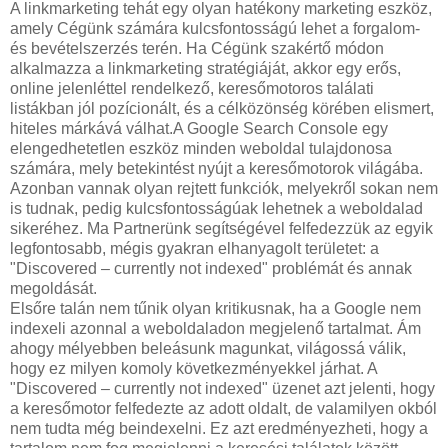
A linkmarketing tehát egy olyan hatékony marketing eszköz,
amely Cégünk számára kulcsfontosságú lehet a forgalom-
és bevételszerzés terén. Ha Cégünk szakértő módon
alkalmazza a linkmarketing stratégiáját, akkor egy erős,
online jelenléttel rendelkező, keresőmotoros találati
listákban jól pozícionált, és a célközönség körében elismert,
hiteles márkává válhat.A Google Search Console egy
elengedhetetlen eszköz minden weboldal tulajdonosa
számára, mely betekintést nyújt a keresőmotorok világába.
Azonban vannak olyan rejtett funkciók, melyekről sokan nem
is tudnak, pedig kulcsfontosságúak lehetnek a weboldalad
sikeréhez. Ma Partnerünk segítségével felfedezzük az egyik
legfontosabb, mégis gyakran elhanyagolt területet: a
"Discovered – currently not indexed" problémát és annak
megoldását.
Elsőre talán nem tűnik olyan kritikusnak, ha a Google nem
indexeli azonnal a weboldaladon megjelenő tartalmat. Ám
ahogy mélyebben beleásunk magunkat, világossá válik,
hogy ez milyen komoly következményekkel járhat. A
"Discovered – currently not indexed" üzenet azt jelenti, hogy
a keresőmotor felfedezte az adott oldalt, de valamilyen okból
nem tudta még beindexelni. Ez azt eredményezheti, hogy a