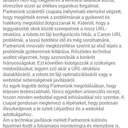
tartalom nem fog megjelenni a keresési találatok között,
elveszítve ezzel az értékes organikus forgalmat.
Partnerünk szakértői csapata mélyreható elemzést végzett,
hogy megértsék ennek a problémának a gyökereit és
hatékony megoldást dolgozzanak ki. Kiderült, hogy a
leggyakoribb okok között szerepelnek a rossz URL-
struktúra, a robots.txt fájl konfigurációs hibái, a Canon URL
problémái, a lassú betöltési idő és még sorolhatnánk.
Partnerünk innovatív megközelítése szerint az első lépés a
problémák gyökereinek feltárása. Részletes technikai
auditot végeznek, hogy azonosítsák a konkrét
hiányosságokat. Ezt követően kidolgozzák a szükséges
módosításokat, legyen szó akár a URL-struktúra
átalakításáról, a robots.txt fájl optimalizálásáról vagy a
weboldal sebességének javításáról.
Az egyik legjobb dolog Partnerünk megoldásában, hogy
teljesen testreszabható. Nincs egyetlen univerzális recept,
hiszen minden weboldal egyedi kihívásokkal néz szembe. A
csapat gondosan megtervezi a lépéseket, hogy pontosan
illeszkedjenek a te üzleti céljaidhoz és a weboldal
adottságaihoz.
Ám a technikai javítások mellett Partnerünk különös
figyelmet fordít a folyamatos monitoringra és elemzésre is.