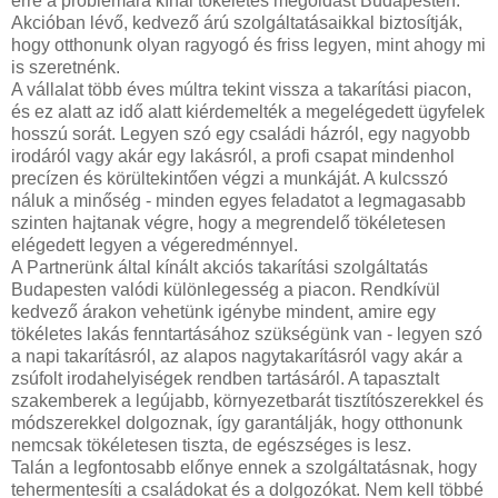
erre a problémára kínál tökéletes megoldást Budapesten.
Akcióban lévő, kedvező árú szolgáltatásaikkal biztosítják,
hogy otthonunk olyan ragyogó és friss legyen, mint ahogy mi
is szeretnénk.
A vállalat több éves múltra tekint vissza a takarítási piacon,
és ez alatt az idő alatt kiérdemelték a megelégedett ügyfelek
hosszú sorát. Legyen szó egy családi házról, egy nagyobb
irodáról vagy akár egy lakásról, a profi csapat mindenhol
precízen és körültekintően végzi a munkáját. A kulcsszó
náluk a minőség - minden egyes feladatot a legmagasabb
szinten hajtanak végre, hogy a megrendelő tökéletesen
elégedett legyen a végeredménnyel.
A Partnerünk által kínált akciós takarítási szolgáltatás
Budapesten valódi különlegesség a piacon. Rendkívül
kedvező árakon vehetünk igénybe mindent, amire egy
tökéletes lakás fenntartásához szükségünk van - legyen szó
a napi takarításról, az alapos nagytakarításról vagy akár a
zsúfolt irodahelyiségek rendben tartásáról. A tapasztalt
szakemberek a legújabb, környezetbarát tisztítószerekkel és
módszerekkel dolgoznak, így garantálják, hogy otthonunk
nemcsak tökéletesen tiszta, de egészséges is lesz.
Talán a legfontosabb előnye ennek a szolgáltatásnak, hogy
tehermentesíti a családokat és a dolgozókat. Nem kell többé