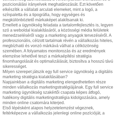
pozicionálási irányelvek meghatározását. Ezt követően
elkészítik a vállalati arculati elemeket, mint a logó, a
színpaletta és a tipográfia, hogy egységes és
megkülönböztető márkaképet alakítsanak ki.
Emellett a ügynökség feladata a tartalomfejlesztés is, legyen
szó a weboldal kialakításáról, a közösségi média felületek
menedzseléséről vagy a marketing anyagok tervezéséről. A
professzionális, célzott tartalmak révén a vállalkozás hiteles,
megbízható és vonzó márkává válhat a célközönség
szemében. A folyamatos monitorozás és az eredmények
elemzése lehetővé teszi a márkaépítési stratégia
finomhangolását és optimalizálását, biztosítva a hosszú távú
sikerességet.
Milyen szerepet játszik egy full service ügynökség a digitális
marketing stratégia kialakításában?
Napjainkban a digitális marketing elengedhetetlen része
minden vállalkozás marketingstratégiájának. Egy full service
marketing ügynökség szakértői csapata képes átfogó,
hatékony digitális marketingstratégia kidolgozására, amely
minden online csatornára kiterjed.
Első lépésként alapos helyzetelemzést végeznek,
feltérképezve a vállalkozás jelenlegi online pozícióját, a