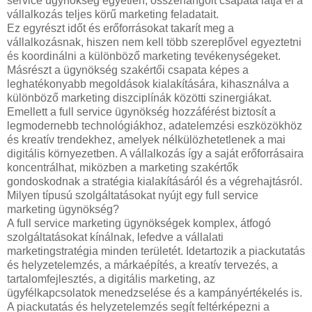
service ügynökség egyetlen, összehangolt csapata látja el a
vállalkozás teljes körű marketing feladatait.
Ez egyrészt időt és erőforrásokat takarít meg a
vállalkozásnak, hiszen nem kell több szereplővel egyeztetni
és koordinálni a különböző marketing tevékenységeket.
Másrészt a ügynökség szakértői csapata képes a
leghatékonyabb megoldások kialakítására, kihasználva a
különböző marketing diszciplínák közötti szinergiákat.
Emellett a full service ügynökség hozzáférést biztosít a
legmodernebb technológiákhoz, adatelemzési eszközökhöz
és kreatív trendekhez, amelyek nélkülözhetetlenek a mai
digitális környezetben. A vállalkozás így a saját erőforrásaira
koncentrálhat, miközben a marketing szakértők
gondoskodnak a stratégia kialakításáról és a végrehajtásról.
Milyen típusú szolgáltatásokat nyújt egy full service
marketing ügynökség?
A full service marketing ügynökségek komplex, átfogó
szolgáltatásokat kínálnak, lefedve a vállalati
marketingstratégia minden területét. Idetartozik a piackutatás
és helyzetelemzés, a márkaépítés, a kreatív tervezés, a
tartalomfejlesztés, a digitális marketing, az
ügyfélkapcsolatok menedzselése és a kampányértékelés is.
A piackutatás és helyzetelemzés segít feltérképezni a