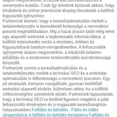
alapos megismerése, a célzott kulcsszó-elemzés és a
versenytárs-kutatás. Csak így lehetünk biztosak abban, hogy
kínálatunk és online jelenésünk tényleg illeszkedik a külföldi
fogyasztók igényeihez.
Partnerünk kiemeli, hogy a keresőoptimalizálás mellett a
tartalomfejlesztés is kiemelkedő fontosságú a nemzetközi
porond meghódításában. Míg a hazai piacon talán elég lehet
egy alapvető weboldal a legfontosabb információkkal, a
külföldi terjeszkedés során a részletes, értékes és
fogyasztóbarát tartalom elengedhetetlen. A felhasználók
igényeinek alapos megismerése, a lokalizált tartalom-
előállítás és a rendszeres tartalomfrissítés kulcsfontosságú
tényezők.
Partnerünk szerint a keresőoptimalizálás és a
tartalomfejlesztés mellett a technikai SEO és a weboldal-
optimalizálás is létfontosságú a nemzetközi piacokon. Egy
jól strukturált, könnyen navigálható, gyorsan betöltődő
weboldal alapvető elvárás, különösen akkor, ha a külföldi
célközönséghez szeretnénk eljutni. Partnerünk tapasztalata,
hogy a technikai SEO-ra fordított figyelem megtérül a jobb
felhasználói élményben és a magasabb keresőranglista-
helyezésekben.
Falfűtés és falhűtés - Fűtés és hűtés
újragondolva: A falfűtés és falhűtés forradalma
Falfűtés és