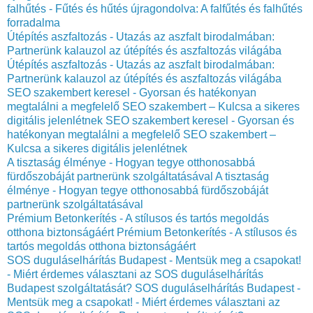
falhűtés - Fűtés és hűtés újragondolva: A falfűtés és falhűtés
forradalma
Útépítés aszfaltozás - Utazás az aszfalt birodalmában:
Partnerünk kalauzol az útépítés és aszfaltozás világába
Útépítés aszfaltozás - Utazás az aszfalt birodalmában:
Partnerünk kalauzol az útépítés és aszfaltozás világába
SEO szakembert keresel - Gyorsan és hatékonyan
megtalálni a megfelelő SEO szakembert – Kulcsa a sikeres
digitális jelenlétnek
SEO szakembert keresel - Gyorsan és
hatékonyan megtalálni a megfelelő SEO szakembert –
Kulcsa a sikeres digitális jelenlétnek
A tisztaság élménye - Hogyan tegye otthonosabbá
fürdőszobáját partnerünk szolgáltatásával
A tisztaság
élménye - Hogyan tegye otthonosabbá fürdőszobáját
partnerünk szolgáltatásával
Prémium Betonkerítés - A stílusos és tartós megoldás
otthona biztonságáért
Prémium Betonkerítés - A stílusos és
tartós megoldás otthona biztonságáért
SOS duguláselhárítás Budapest - Mentsük meg a csapokat!
- Miért érdemes választani az SOS duguláselhárítás
Budapest szolgáltatását?
SOS duguláselhárítás Budapest -
Mentsük meg a csapokat! - Miért érdemes választani az