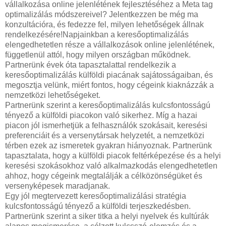
vállalkozása online jelenlétének fejlesztéséhez a Meta tag
optimalizálás módszereivel? Jelentkezzen be még ma
konzultációra, és fedezze fel, milyen lehetőségek állnak
rendelkezésére!Napjainkban a keresőoptimalizálás
elengedhetetlen része a vállalkozások online jelenlétének,
függetlenül attól, hogy milyen országban működnek.
Partnerünk évek óta tapasztalattal rendelkezik a
keresőoptimalizálás külföldi piacának sajátosságaiban, és
megosztja velünk, miért fontos, hogy cégeink kiaknázzák a
nemzetközi lehetőségeket.
Partnerünk szerint a keresőoptimalizálás kulcsfontosságú
tényező a külföldi piacokon való sikerhez. Míg a hazai
piacon jól ismerhetjük a felhasználók szokásait, keresési
preferenciáit és a versenytársak helyzetét, a nemzetközi
térben ezek az ismeretek gyakran hiányoznak. Partnerünk
tapasztalata, hogy a külföldi piacok feltérképezése és a helyi
keresési szokásokhoz való alkalmazkodás elengedhetetlen
ahhoz, hogy cégeink megtalálják a célközönségüket és
versenyképesek maradjanak.
Egy jól megtervezett keresőoptimalizálási stratégia
kulcsfontosságú tényező a külföldi terjeszkedésben.
Partnerünk szerint a siker titka a helyi nyelvek és kultúrák