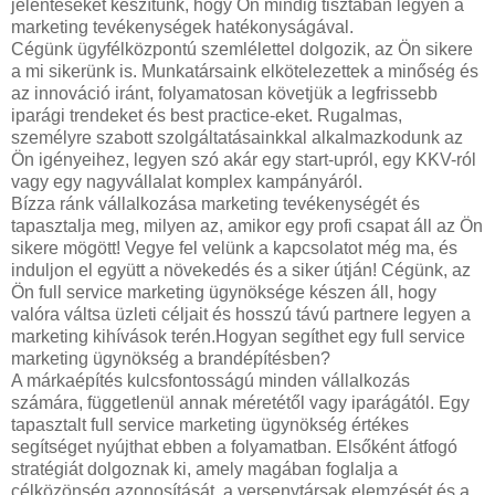
jelentéseket készítünk, hogy Ön mindig tisztában legyen a
marketing tevékenységek hatékonyságával.
Cégünk ügyfélközpontú szemlélettel dolgozik, az Ön sikere
a mi sikerünk is. Munkatársaink elkötelezettek a minőség és
az innováció iránt, folyamatosan követjük a legfrissebb
iparági trendeket és best practice-eket. Rugalmas,
személyre szabott szolgáltatásainkkal alkalmazkodunk az
Ön igényeihez, legyen szó akár egy start-upról, egy KKV-ról
vagy egy nagyvállalat komplex kampányáról.
Bízza ránk vállalkozása marketing tevékenységét és
tapasztalja meg, milyen az, amikor egy profi csapat áll az Ön
sikere mögött! Vegye fel velünk a kapcsolatot még ma, és
induljon el együtt a növekedés és a siker útján! Cégünk, az
Ön full service marketing ügynöksége készen áll, hogy
valóra váltsa üzleti céljait és hosszú távú partnere legyen a
marketing kihívások terén.Hogyan segíthet egy full service
marketing ügynökség a brandépítésben?
A márkaépítés kulcsfontosságú minden vállalkozás
számára, függetlenül annak méretétől vagy iparágától. Egy
tapasztalt full service marketing ügynökség értékes
segítséget nyújthat ebben a folyamatban. Elsőként átfogó
stratégiát dolgoznak ki, amely magában foglalja a
célközönség azonosítását, a versenytársak elemzését és a