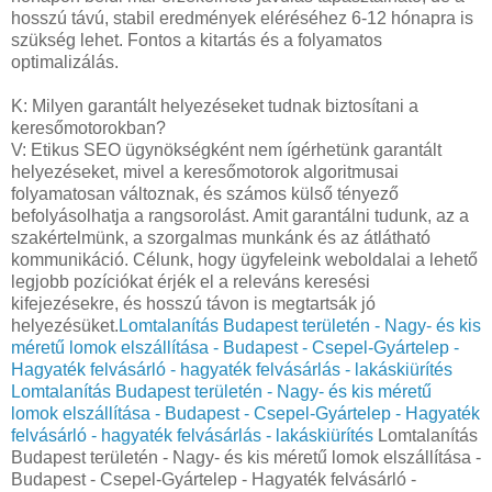
hosszú távú, stabil eredmények eléréséhez 6-12 hónapra is
szükség lehet. Fontos a kitartás és a folyamatos
optimalizálás.
K: Milyen garantált helyezéseket tudnak biztosítani a
keresőmotorokban?
V: Etikus SEO ügynökségként nem ígérhetünk garantált
helyezéseket, mivel a keresőmotorok algoritmusai
folyamatosan változnak, és számos külső tényező
befolyásolhatja a rangsorolást. Amit garantálni tudunk, az a
szakértelmünk, a szorgalmas munkánk és az átlátható
kommunikáció. Célunk, hogy ügyfeleink weboldalai a lehető
legjobb pozíciókat érjék el a releváns keresési
kifejezésekre, és hosszú távon is megtartsák jó
helyezésüket.
Lomtalanítás Budapest területén - Nagy- és kis
méretű lomok elszállítása - Budapest - Csepel-Gyártelep -
Hagyaték felvásárló - hagyaték felvásárlás - lakáskiürítés
Lomtalanítás Budapest területén - Nagy- és kis méretű
lomok elszállítása - Budapest - Csepel-Gyártelep - Hagyaték
felvásárló - hagyaték felvásárlás - lakáskiürítés
Lomtalanítás
Budapest területén - Nagy- és kis méretű lomok elszállítása -
Budapest - Csepel-Gyártelep - Hagyaték felvásárló -