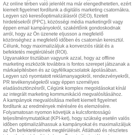
Az online térben való jelenlét ma már elengedhetetlen, ezért
kiemelt figyelmet fordítunk a digitális marketing csatornákra.
Legyen szó keresőoptimalizálásról (SEO), fizetett
hirdetésekről (PPC), közösségi média marketingről vagy
éppen email kampányokról, szakértőink gondoskodnak
arról, hogy az Ön üzenete eljusson a megfelelő
közönséghez a megfelelő időben és csatornán keresztül.
Célunk, hogy maximalizáljuk a konverziós rátát és a
befektetés megtérülését (ROI).
Ugyanakkor tisztában vagyunk azzal, hogy az offline
marketing eszközök továbbra is fontos szerepet játszanak a
márkaépítésben és az ügyfélkapcsolatok ápolásában.
Legyen szó nyomtatott reklámanyagokról, rendezvényekről,
PR tevékenységekről vagy éppen személyes
eladásösztönzésről, Cégünk komplex megoldásokat kínál
az integrált marketing kommunikáció megvalósításához.
A kampányok megvalósítása mellett kiemelt figyelmet
fordítunk az eredmények mérésére és elemzésére.
Folyamatosan nyomon követjük a kulcsfontosságú
teljesítménymutatókat (KPI-ket), hogy szükség esetén valós
időben optimalizálhassuk a kampányokat és maximalizáljuk
az Ön befektetéseinek megtérülését. Átlátható és részletes