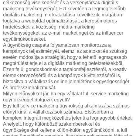
célközönség viselkedését és a versenytársak digitális
marketing tevékenységét. Ezt követően a legmegfelelőbb
digitális marketing mix kialakítása következik, magában
foglalva a weboldal optimalizálását, a keresőmotoros
hirdetéseket, a közösségi média marketing
tevékenységeket, az e-mail marketinget és az influencer
együttműködéseket.
A ügynökség csapata folyamatosan monitorozza a
kampányok teljesítményét, elemzi az adatokat és szükség
esetén módosítja a stratégiát, hogy a lehető legmagasabb
megtérülést érje el a digitális marketing befektetésekből.
Ezen felül gondoskodnak a tartalomfejlesztésről, a kreatív
elemek tervezéséről és a kampányok kivitelezéséről is,
biztosítva a vállalkozás online jelenlétének egységességét
és professzionalizmusát.
Milyen előnyökkel jár, ha egy vállalat full service marketing
ügynökséggel dolgozik együtt?
Egy full service marketing ügynökség alkalmazása számos
előnyt kínál a vállalkozások számára. Elsősorban a
komplex, integrált megközelítés jelenti a legnagyobb értéket.
Ahelyett, hogy különböző szakemberekkel és
ügynökségekkel kellene külön-külön együttműködni, a full