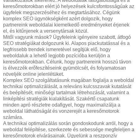
vállalkozások sikeréhez. A weboldalak látogatottsága és a
keresőmotorokban elért jó helyezések kulcsfontosságúak az
ügyfelek megszerzéséhez és megtartásához. Cégünk
komplex SEO ügynökségként azért dolgozik, hogy
partnereink weboldalai kiemelkedő eredményeket érjenek
el, és kitűnjenek a versenytársak közül.
Mitől vagyunk mások? Ügyfeleink igényeire szabott, átfogó
SEO stratégiákat dolgozunk ki. Alapos piackutatással és a
legfrissebb trendek ismeretével segítjük elő, hogy
weboldaluk a lehető legjobb pozícióba kerüljön a
keresőmotorokban. Célunk, hogy partnereink hosszú távon
is élvezzék erőfeszítéseink gyümölcsét, és folyamatosan
növeljék online jelenlétüket.
Komplex SEO szolgáltatásunk magában foglalja a weboldal
technikai optimalizálását, a releváns kulcsszavak kutatását
és beépítését, minőségi tartalmak létrehozását, valamint a
linképítési stratégiák kialakítását. Szakértő csapatunk
minden apró részletre odafigyel, hogy maximalizálja a
weboldal láthatóságát és vonzerejét a keresőmotorok
számára.
A technikai optimalizálás során gondoskodunk arról, hogy a
weboldal felépítése, szerkezete és sebessége megfeleljen a
keresőmotorok elvárásainak. Ügyelünk a reszponzív