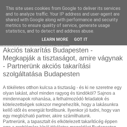
This site uses cookies from Google to deliver its services
Keresőoptimalizálás : klíma
and to analyze traffic. Your IP address and user-agent are
shared with Google along with performance and security
metrics to ensure quality of service, generate usage
statistics, and to detect and address abuse.
▼
LEARN MORE
GOT IT
Sunday, September 22, 2024
Akciós takarítás Budapesten -
Megkapják a tisztaságot, amire vágynak
- Partnerünk akciós takarítási
szolgáltatása Budapesten
A tökéletes otthon kulcsa a tisztaság - és ki ne szeretne egy
olyan lakást, ahol minden ragyog és tündököl? Sajnos a
mindennapok rohanása, a felhalmozódó feladatok és
kötelezettségek sokszor megnehezítik, hogy a lakásunkra
kellő időt és energiát fordítsunk. Ilyenkor jó tudni, hogy van
egy megbízható partner, akire számíthatunk.
Partnerünk, a tapasztalt és elkötelezett takarítócég éppen