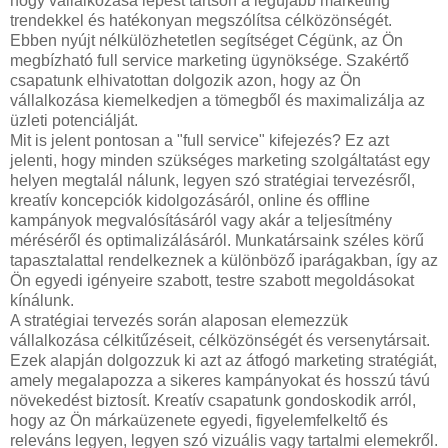
hogy vállalkozása lépést tartson a legújabb marketing
trendekkel és hatékonyan megszólítsa célközönségét.
Ebben nyújt nélkülözhetetlen segítséget Cégünk, az Ön
megbízható full service marketing ügynöksége. Szakértő
csapatunk elhivatottan dolgozik azon, hogy az Ön
vállalkozása kiemelkedjen a tömegből és maximalizálja az
üzleti potenciálját.
Mit is jelent pontosan a "full service" kifejezés? Ez azt
jelenti, hogy minden szükséges marketing szolgáltatást egy
helyen megtalál nálunk, legyen szó stratégiai tervezésről,
kreatív koncepciók kidolgozásáról, online és offline
kampányok megvalósításáról vagy akár a teljesítmény
méréséről és optimalizálásáról. Munkatársaink széles körű
tapasztalattal rendelkeznek a különböző iparágakban, így az
Ön egyedi igényeire szabott, testre szabott megoldásokat
kínálunk.
A stratégiai tervezés során alaposan elemezzük
vállalkozása célkitűzéseit, célközönségét és versenytársait.
Ezek alapján dolgozzuk ki azt az átfogó marketing stratégiát,
amely megalapozza a sikeres kampányokat és hosszú távú
növekedést biztosít. Kreatív csapatunk gondoskodik arról,
hogy az Ön márkaüzenete egyedi, figyelemfelkeltő és
releváns legyen, legyen szó vizuális vagy tartalmi elemekről.