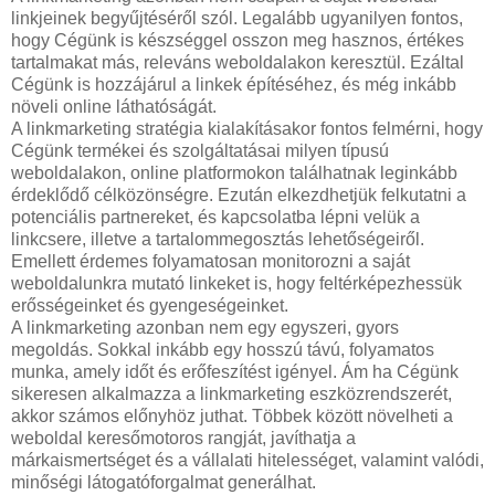
linkjeinek begyűjtéséről szól. Legalább ugyanilyen fontos,
hogy Cégünk is készséggel osszon meg hasznos, értékes
tartalmakat más, releváns weboldalakon keresztül. Ezáltal
Cégünk is hozzájárul a linkek építéséhez, és még inkább
növeli online láthatóságát.
A linkmarketing stratégia kialakításakor fontos felmérni, hogy
Cégünk termékei és szolgáltatásai milyen típusú
weboldalakon, online platformokon találhatnak leginkább
érdeklődő célközönségre. Ezután elkezdhetjük felkutatni a
potenciális partnereket, és kapcsolatba lépni velük a
linkcsere, illetve a tartalommegosztás lehetőségeiről.
Emellett érdemes folyamatosan monitorozni a saját
weboldalunkra mutató linkeket is, hogy feltérképezhessük
erősségeinket és gyengeségeinket.
A linkmarketing azonban nem egy egyszeri, gyors
megoldás. Sokkal inkább egy hosszú távú, folyamatos
munka, amely időt és erőfeszítést igényel. Ám ha Cégünk
sikeresen alkalmazza a linkmarketing eszközrendszerét,
akkor számos előnyhöz juthat. Többek között növelheti a
weboldal keresőmotoros rangját, javíthatja a
márkaismertséget és a vállalati hitelességet, valamint valódi,
minőségi látogatóforgalmat generálhat.