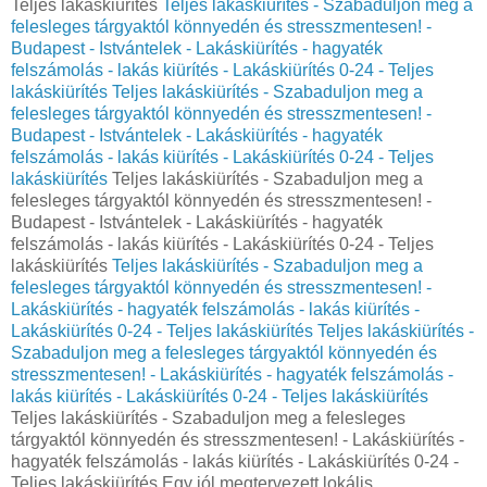
Teljes lakáskiürítés
Teljes lakáskiürítés - Szabaduljon meg a
felesleges tárgyaktól könnyedén és stresszmentesen! -
Budapest - Istvántelek - Lakáskiürítés - hagyaték
felszámolás - lakás kiürítés - Lakáskiürítés 0-24 - Teljes
lakáskiürítés
Teljes lakáskiürítés - Szabaduljon meg a
felesleges tárgyaktól könnyedén és stresszmentesen! -
Budapest - Istvántelek - Lakáskiürítés - hagyaték
felszámolás - lakás kiürítés - Lakáskiürítés 0-24 - Teljes
lakáskiürítés
Teljes lakáskiürítés - Szabaduljon meg a
felesleges tárgyaktól könnyedén és stresszmentesen! -
Budapest - Istvántelek - Lakáskiürítés - hagyaték
felszámolás - lakás kiürítés - Lakáskiürítés 0-24 - Teljes
lakáskiürítés
Teljes lakáskiürítés - Szabaduljon meg a
felesleges tárgyaktól könnyedén és stresszmentesen! -
Lakáskiürítés - hagyaték felszámolás - lakás kiürítés -
Lakáskiürítés 0-24 - Teljes lakáskiürítés
Teljes lakáskiürítés -
Szabaduljon meg a felesleges tárgyaktól könnyedén és
stresszmentesen! - Lakáskiürítés - hagyaték felszámolás -
lakás kiürítés - Lakáskiürítés 0-24 - Teljes lakáskiürítés
Teljes lakáskiürítés - Szabaduljon meg a felesleges
tárgyaktól könnyedén és stresszmentesen! - Lakáskiürítés -
hagyaték felszámolás - lakás kiürítés - Lakáskiürítés 0-24 -
Teljes lakáskiürítés Egy jól megtervezett lokális