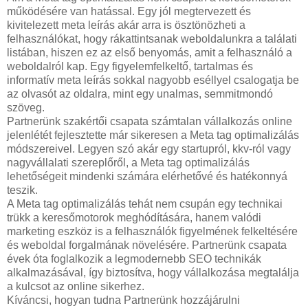
működésére van hatással. Egy jól megtervezett és
kivitelezett meta leírás akár arra is ösztönözheti a
felhasználókat, hogy rákattintsanak weboldalunkra a találati
listában, hiszen ez az első benyomás, amit a felhasználó a
weboldalról kap. Egy figyelemfelkeltő, tartalmas és
informatív meta leírás sokkal nagyobb eséllyel csalogatja be
az olvasót az oldalra, mint egy unalmas, semmitmondó
szöveg.
Partnerünk szakértői csapata számtalan vállalkozás online
jelenlétét fejlesztette már sikeresen a Meta tag optimalizálás
módszereivel. Legyen szó akár egy startupról, kkv-ról vagy
nagyvállalati szereplőről, a Meta tag optimalizálás
lehetőségeit mindenki számára elérhetővé és hatékonnyá
teszik.
A Meta tag optimalizálás tehát nem csupán egy technikai
trükk a keresőmotorok meghódítására, hanem valódi
marketing eszköz is a felhasználók figyelmének felkeltésére
és weboldal forgalmának növelésére. Partnerünk csapata
évek óta foglalkozik a legmodernebb SEO technikák
alkalmazásával, így biztosítva, hogy vállalkozása megtalálja
a kulcsot az online sikerhez.
Kíváncsi, hogyan tudna Partnerünk hozzájárulni