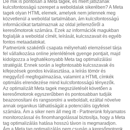
De mik is pontosan a Meta tagek, és miért játszanak
kulcsfontosságú szerepet a weboldalak sikerében? A Meta
tagek olyan HTML elemek, amelyek nem jelennek meg
közvetlenül a weboldal tartalmában, ám kulcsfontosságú
információkat tartalmaznak az oldal jellemzőiről a
keresőmotorok számára. Ezek az információk magukban
foglalják a weboldal címét, leírását, kulcsszavait és egyéb
fontos metaadatokat.
Partnerünk szakértői csapata mélyreható elemzéssel tárja
fel vállalkozása online jelenlétének gyenge pontjait, majd
kidolgozza a leghatékonyabb Meta tag optimalizálási
stratégiát. Ennek során a legfontosabb kulcsszavak és
kifejezések gondos kiválasztása, a leírás tömör és
meggyőző megfogalmazása, valamint a HTML címkék
optimális elrendezése mind kulcsfontosságú tényezők.
Az optimalizált Meta tagek megszületését követően a
keresőmotorok egyszerűbben és pontosabban tudják
beazonosítani és rangsorolni a weboldalt, ezáltal növelve
annak organikus láthatóságát a potenciális ügyfelek
számára. Ám a siker nem áll meg itt - Partnerünk folyamatos
monitorozással és finomhangolással biztosítja, hogy a Meta
tag optimalizálás hatása hosszú távon is megmaradjon.
Ám a Meta tag optimalizálás nem csupán a keresőmotorok