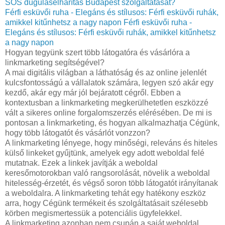
SOS duguláselhárítás Budapest szolgáltatását?
Férfi esküvői ruha - Elegáns és stílusos: Férfi esküvői ruhák,
amikkel kitűnhetsz a nagy napon
Férfi esküvői ruha -
Elegáns és stílusos: Férfi esküvői ruhák, amikkel kitűnhetsz
a nagy napon
Hogyan tegyünk szert több látogatóra és vásárlóra a
linkmarketing segítségével?
A mai digitális világban a láthatóság és az online jelenlét
kulcsfontosságú a vállalatok számára, legyen szó akár egy
kezdő, akár egy már jól bejáratott cégről. Ebben a
kontextusban a linkmarketing megkerülhetetlen eszközzé
vált a sikeres online forgalomszerzés elérésében. De mi is
pontosan a linkmarketing, és hogyan alkalmazhatja Cégünk,
hogy több látogatót és vásárlót vonzzon?
A linkmarketing lényege, hogy minőségi, releváns és hiteles
külső linkeket gyűjtünk, amelyek egy adott weboldal felé
mutatnak. Ezek a linkek javítják a weboldal
keresőmotorokban való rangsorolását, növelik a weboldal
hitelesség-érzetét, és végső soron több látogatót irányítanak
a weboldalra. A linkmarketing tehát egy hatékony eszköz
arra, hogy Cégünk termékeit és szolgáltatásait szélesebb
körben megismertessük a potenciális ügyfelekkel.
A linkmarketing azonban nem csupán a saját weboldal