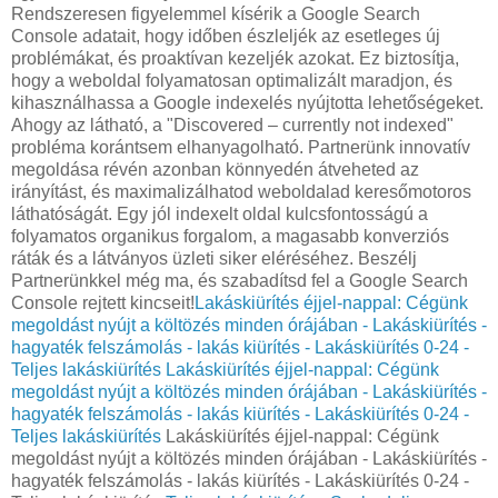
Rendszeresen figyelemmel kísérik a Google Search
Console adatait, hogy időben észleljék az esetleges új
problémákat, és proaktívan kezeljék azokat. Ez biztosítja,
hogy a weboldal folyamatosan optimalizált maradjon, és
kihasználhassa a Google indexelés nyújtotta lehetőségeket.
Ahogy az látható, a "Discovered – currently not indexed"
probléma korántsem elhanyagolható. Partnerünk innovatív
megoldása révén azonban könnyedén átveheted az
irányítást, és maximalizálhatod weboldalad keresőmotoros
láthatóságát. Egy jól indexelt oldal kulcsfontosságú a
folyamatos organikus forgalom, a magasabb konverziós
ráták és a látványos üzleti siker eléréséhez. Beszélj
Partnerünkkel még ma, és szabadítsd fel a Google Search
Console rejtett kincseit!
Lakáskiürítés éjjel-nappal: Cégünk
megoldást nyújt a költözés minden órájában - Lakáskiürítés -
hagyaték felszámolás - lakás kiürítés - Lakáskiürítés 0-24 -
Teljes lakáskiürítés
Lakáskiürítés éjjel-nappal: Cégünk
megoldást nyújt a költözés minden órájában - Lakáskiürítés -
hagyaték felszámolás - lakás kiürítés - Lakáskiürítés 0-24 -
Teljes lakáskiürítés
Lakáskiürítés éjjel-nappal: Cégünk
megoldást nyújt a költözés minden órájában - Lakáskiürítés -
hagyaték felszámolás - lakás kiürítés - Lakáskiürítés 0-24 -