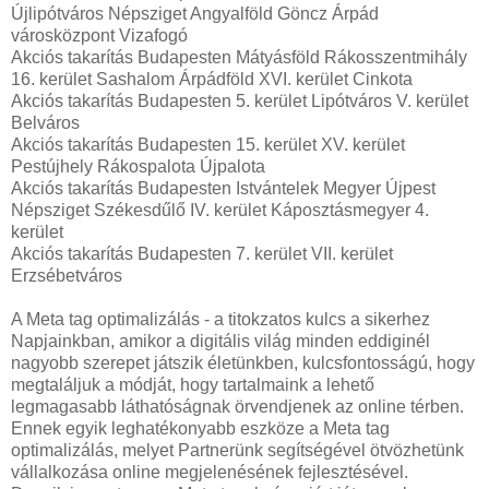
Újlipótváros Népsziget Angyalföld Göncz Árpád
városközpont Vizafogó
Akciós takarítás Budapesten Mátyásföld Rákosszentmihály
16. kerület Sashalom Árpádföld XVI. kerület Cinkota
Akciós takarítás Budapesten 5. kerület Lipótváros V. kerület
Belváros
Akciós takarítás Budapesten 15. kerület XV. kerület
Pestújhely Rákospalota Újpalota
Akciós takarítás Budapesten Istvántelek Megyer Újpest
Népsziget Székesdűlő IV. kerület Káposztásmegyer 4.
kerület
Akciós takarítás Budapesten 7. kerület VII. kerület
Erzsébetváros
A Meta tag optimalizálás - a titokzatos kulcs a sikerhez
Napjainkban, amikor a digitális világ minden eddiginél
nagyobb szerepet játszik életünkben, kulcsfontosságú, hogy
megtaláljuk a módját, hogy tartalmaink a lehető
legmagasabb láthatóságnak örvendjenek az online térben.
Ennek egyik leghatékonyabb eszköze a Meta tag
optimalizálás, melyet Partnerünk segítségével ötvözhetünk
vállalkozása online megjelenésének fejlesztésével.