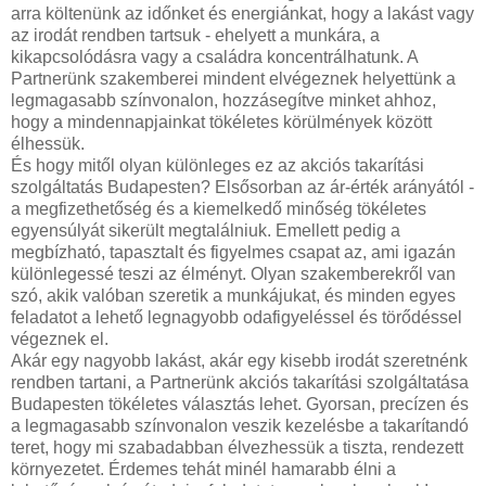
arra költenünk az időnket és energiánkat, hogy a lakást vagy
az irodát rendben tartsuk - ehelyett a munkára, a
kikapcsolódásra vagy a családra koncentrálhatunk. A
Partnerünk szakemberei mindent elvégeznek helyettünk a
legmagasabb színvonalon, hozzásegítve minket ahhoz,
hogy a mindennapjainkat tökéletes körülmények között
élhessük.
És hogy mitől olyan különleges ez az akciós takarítási
szolgáltatás Budapesten? Elsősorban az ár-érték arányától -
a megfizethetőség és a kiemelkedő minőség tökéletes
egyensúlyát sikerült megtalálniuk. Emellett pedig a
megbízható, tapasztalt és figyelmes csapat az, ami igazán
különlegessé teszi az élményt. Olyan szakemberekről van
szó, akik valóban szeretik a munkájukat, és minden egyes
feladatot a lehető legnagyobb odafigyeléssel és törődéssel
végeznek el.
Akár egy nagyobb lakást, akár egy kisebb irodát szeretnénk
rendben tartani, a Partnerünk akciós takarítási szolgáltatása
Budapesten tökéletes választás lehet. Gyorsan, precízen és
a legmagasabb színvonalon veszik kezelésbe a takarítandó
teret, hogy mi szabadabban élvezhessük a tiszta, rendezett
környezetet. Érdemes tehát minél hamarabb élni a