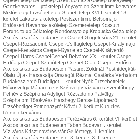
Újpéteritelep Ganztelep Szent Lőrinc-lakótelep Bókaytelep
Ganzkertváros Liptáktelep Lónyaytelep Szent Imre-kertváros
Miklóstelep Erzsébettelep Gloriett-telep XVIII. kerület 18.
kerület Lakatos-lakótelep Pestszentimre Belsőmajor
Erdőskert Havanna-lakótelep Szemeretelep Kossuth
Ferenc-telep Bélatelep Rendessytelep Krepuska Géza-telep
Akciós takarítás Budapesten Csepel-Szigetcsúcs 21. kerület
Csepel-Rózsadomb Csepel-Csillagtelep Csepel-Királymajor
Csepel-Kertváros Csepel-Gyártelep Csepel-Királyerdő
Csepel-Háros CsepelCsepel-Belváros XXI. kerület Csepel-
Erdőalja Csepel-Szabótelep Csepel-Ófalu Csepel-Erdősor
Akciós takarítás Budapesten Pasarét Zöldmál Pesthidegkút-
Ófalu Újlak Hársakalja Országút Rézmál Csatárka Vérhalom
Budakeszierdő Budaliget II. kerület Nyék Erzsébettelek
Hűvösvölgy Máriaremete Szépvölgy Víziváros Szemlőhegy
Felhévíz Szépilona Adyliget Rózsadomb Pálvölgy
Széphalom Törökvész Hárshegy Gercse Lipótmező
Erzsébetliget Petneházyrét Kővár 2. kerület Kurucles
Remetekertváros
Akciós takarítás Budapesten Terézváros 6. kerület VI. kerület
Akciós takarítás Budapesten Tabán Budavár I. kerület
Víziváros Krisztinaváros Vár Gellérthegy 1. kerület
Akciós takarítás Budapesten 13. kerület XIII. kerület