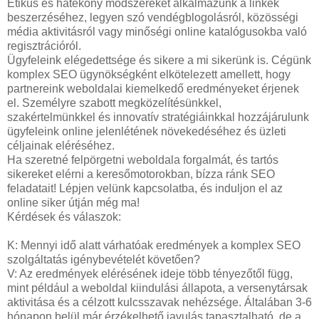
Etikus és hatékony módszereket alkalmazunk a linkek
beszerzéséhez, legyen szó vendégblogolásról, közösségi
média aktivitásról vagy minőségi online katalógusokba való
regisztrációról.
Ügyfeleink elégedettsége és sikere a mi sikerünk is. Cégünk
komplex SEO ügynökségként elkötelezett amellett, hogy
partnereink weboldalai kiemelkedő eredményeket érjenek
el. Személyre szabott megközelítésünkkel,
szakértelmünkkel és innovatív stratégiáinkkal hozzájárulunk
ügyfeleink online jelenlétének növekedéséhez és üzleti
céljainak eléréséhez.
Ha szeretné felpörgetni weboldala forgalmát, és tartós
sikereket elérni a keresőmotorokban, bízza ránk SEO
feladatait! Lépjen velünk kapcsolatba, és induljon el az
online siker útján még ma!
Kérdések és válaszok:
K: Mennyi idő alatt várhatóak eredmények a komplex SEO
szolgáltatás igénybevételét követően?
V: Az eredmények elérésének ideje több tényezőtől függ,
mint például a weboldal kiindulási állapota, a versenytársak
aktivitása és a célzott kulcsszavak nehézsége. Általában 3-6
hónapon belül már érzékelhető javulás tapasztalható, de a